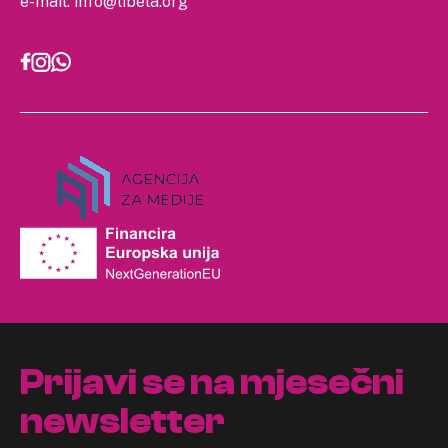
e-mail:
info@libela.org
Prijavi se na mjesečni
newsletter