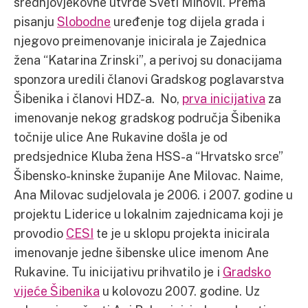
srednjovjekovne utvrde Sveti Mihovil. Prema
pisanju
Slobodne
uređenje tog dijela grada i
njegovo preimenovanje inicirala je Zajednica
žena “Katarina Zrinski”, a perivoj su donacijama
sponzora uredili članovi Gradskog poglavarstva
Šibenika i članovi HDZ-a. No,
prva inicijativa
za
imenovanje nekog gradskog područja Šibenika
točnije ulice Ane Rukavine došla je od
predsjednice Kluba žena HSS-a “Hrvatsko srce”
Šibensko-kninske županije Ane Milovac. Naime,
Ana Milovac sudjelovala je 2006. i 2007. godine u
projektu Liderice u lokalnim zajednicama koji je
provodio
CESI
te je u sklopu projekta inicirala
imenovanje jedne šibenske ulice imenom Ane
Rukavine. Tu inicijativu prihvatilo je i
Gradsko
vijeće Šibenika
u kolovozu 2007. godine. Uz