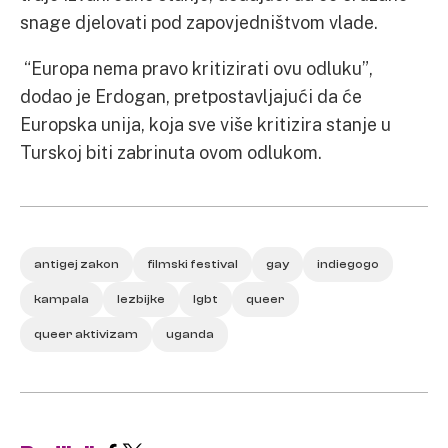
snage djelovati pod zapovjedništvom vlade.
“Europa nema pravo kritizirati ovu odluku”,
dodao je Erdogan, pretpostavljajući da će
Europska unija, koja sve više kritizira stanje u
Turskoj biti zabrinuta ovom odlukom.
antigej zakon
filmski festival
gay
indiegogo
kampala
lezbijke
lgbt
queer
queer aktivizam
uganda