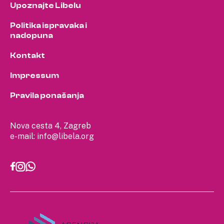
Upoznajte Libelu
Politika ispravaka i
nadopuna
Kontakt
Impressum
Pravila ponašanja
Nova cesta 4, Zagreb
e-mail:
info@libela.org