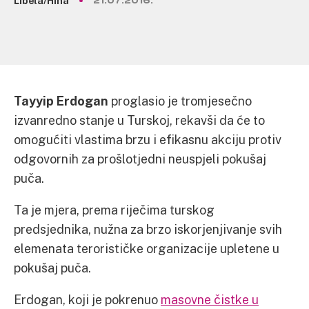
Libela/Hina
21.07.2016.
Tayyip Erdogan
proglasio je tromjesečno
izvanredno stanje u Turskoj, rekavši da će to
omogućiti vlastima brzu i efikasnu akciju protiv
odgovornih za prošlotjedni neuspjeli pokušaj
puča.
Ta je mjera, prema riječima turskog
predsjednika, nužna za brzo iskorjenjivanje svih
elemenata terorističke organizacije upletene u
pokušaj puča.
Erdogan, koji je pokrenuo
masovne čistke u