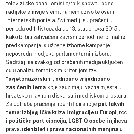
televizijske panel-emisije/talk-showa, jedne
radijske emisije s emitiranjem uživo te osam
internetskih portala. Svi mediji su praćeni u
periodu od 1. listopada do 13. studenoga 2015.,
kako bi bili zahvaćeni završni periodi neformalne
predkampanje, službene izborne kampanje i
neposrednih odjeka parlamentarnih izbora.
Sadržaji sa svakog od praćenih medija uključeni
su u analizu tematskim kriterijem tzv.
“svjetonazorskih”, odnosno vrijednosno
zasićenih tema
koje zauzimaju važna mjesta u
hrvatskom javnom diskursu i medijskom prostoru.
Za potrebe praćenja, identificirano je
pet takvih
tema
:
izbjeglička kriza i migracije u Europi
, rod
i politička participacija
,
LGBTIQ osobe
i njihova
prava,
identitet i prava nacionalnih manjina
u