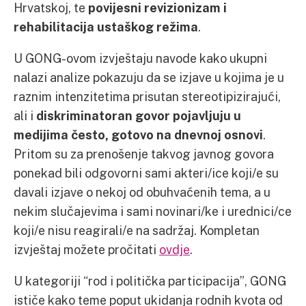
Hrvatskoj, te
povijesni revizionizam i
rehabilitacija ustaškog režima
.
U GONG-ovom izvještaju navode kako ukupni
nalazi analize pokazuju da se izjave u kojima je u
raznim intenzitetima prisutan stereotipizirajući,
ali i
diskriminatoran govor pojavljuju u
medijima često, gotovo na dnevnoj osnovi
.
Pritom su za prenošenje takvog javnog govora
ponekad bili odgovorni sami akteri/ice koji/e su
davali izjave o nekoj od obuhvaćenih tema, a u
nekim slučajevima i sami novinari/ke i urednici/ce
koji/e nisu reagirali/e na sadržaj. Kompletan
izvještaj možete pročitati
ovdje
.
U kategoriji “rod i politička participacija”, GONG
ističe kako teme poput ukidanja rodnih kvota od