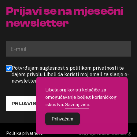
Prijavi se na mjesečni
newsletter
Potvrđujem suglasnost s politikom privatnosti te
dajem privolu Libeli da koristi moj email za slanje e-
newslettera
Libela.org koristi kolačiće za
omogućavanje boljeg korisničkog
PRIJAVI SE
iskustva.
Saznaj više
.
Prihvaćam
Politika privatnosti
Copyright 2026. Libela.org