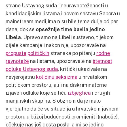
strane Ustavnog suda i neuravnoteženosti u
kandidacijskim listama i novom sastavu Sabora u
mainstream medijima nisu bile tema dulje od par
dana, dok se
opsežnije time bavila jedino
Libela
. Upravo smo na Libeli sustavno, tijekom
cijele kampanje i nakon nje, upozoravale na
propuste
političkih
stranaka po pitanju
rodne
ravnoteže
na listama, upozoravale na
štetnost
odluke Ustavnog suda
, kritički ukazivale na
nevjerojatnu
količinu seksizma
u hrvatskom
političkom prostoru, ali i na diskriminatorne
izjave i odluke koje se tiču
izbjeglica
i drugih
manjinskih skupina. S obzirom da je malo
vjerojatno da će se situacija u hrvatskom javnom
prostoru u bližoj budućnosti promijeniti (nabolje),
očekuje nas još dosta posla, a mi se jedino