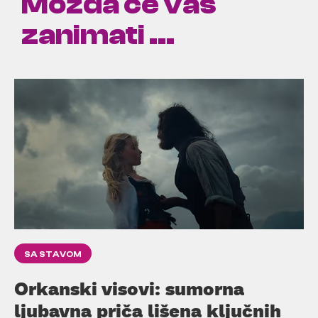
Možda će vas
zanimati ...
SA STAVOM
Orkanski visovi: sumorna
ljubavna priča lišena ključnih