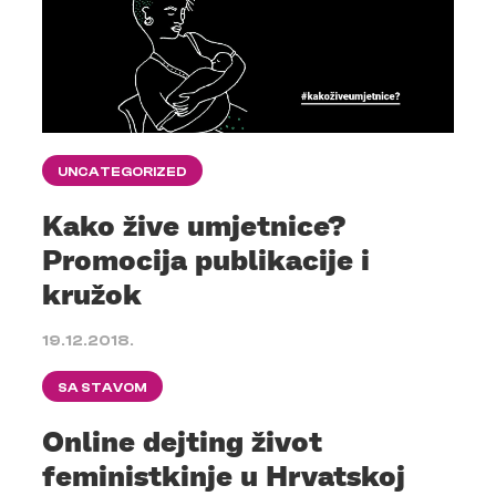
UNCATEGORIZED
Kako žive umjetnice?
Promocija publikacije i
kružok
19.12.2018.
SA STAVOM
Online dejting život
feministkinje u Hrvatskoj