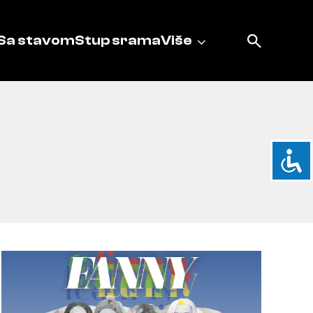
Sa stavom
Stup srama
Više