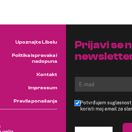
Prijavi se 
Upoznajte Libelu
newslette
Politika ispravaka i
nadopuna
Kontakt
Impressum
Pravila ponašanja
Potvrđujem suglasnost s
koristi moj email za sl