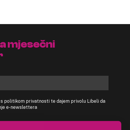
na mjesečni
r
 politikom privatnosti te dajem privolu Libeli da
anje e-newslettera