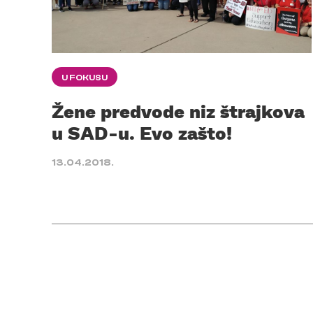
U FOKUSU
Žene predvode niz štrajkova
u SAD-u. Evo zašto!
13.04.2018.
Posts