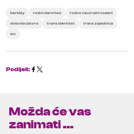
berkley
rodni identiteti
rodno neutralni toaleti
sloboda izbora
trans identitet
trans zajednica
wc
Podijeli:
Možda će vas
zanimati ...