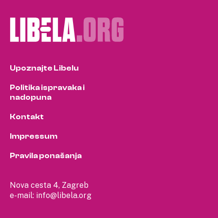
Upoznajte Libelu
Politika ispravaka i
nadopuna
Kontakt
Impressum
Pravila ponašanja
Nova cesta 4, Zagreb
e-mail:
info@libela.org