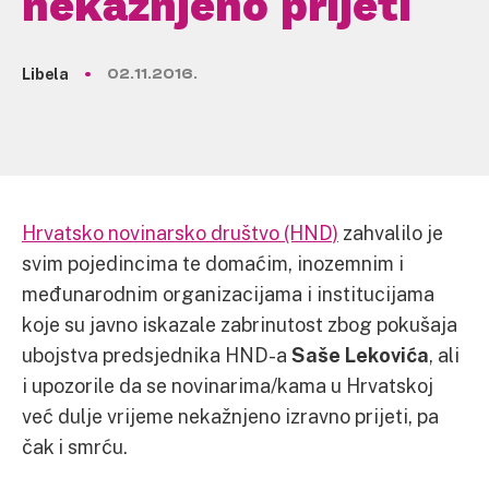
nekažnjeno prijeti
Libela
02.11.2016.
Hrvatsko novinarsko društvo (HND)
zahvalilo je
svim pojedincima te domaćim, inozemnim i
međunarodnim organizacijama i institucijama
koje su javno iskazale zabrinutost zbog pokušaja
ubojstva predsjednika HND-a
Saše Lekovića
, ali
i upozorile da se novinarima/kama u Hrvatskoj
već dulje vrijeme nekažnjeno izravno prijeti, pa
čak i smrću.