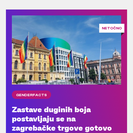
NETOČNO
GENDERFACTS
Zastave duginih boja
postavljaju se na
zagrebačke trgove gotovo