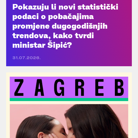
Pokazuju li novi statistički
podaci o pobačajima
promjene dugogodišnjih
trendova, kako tvrdi
ministar Šipić?
31.07.2026.