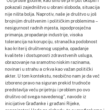
“Od prošle godine, kad smo se prvi put okupili i
pokazali zajedništvo u obrani sloboda, situacija
nije ništa bolja. Naprotiv, naše je društvo u još
brojnijim društvenim i političkim problemima –
nesigurnost radnih mjesta, ispodprosječna
primanja, propadanje industrije, visoka
tolerancija na korupciju, stranačka podobnost
kao kriterij društvenog uspjeha, opadanje
kvalitete i dostupnosti zdravstvenih usluga,
obrazovanje na sramotno niskim razinama,
novinari u strahu a crkva kao važan politički
akter. U tom kontekstu, neobično nam je da već
izboreno pravo na siguran prekid trudnoće
predstavlja veću prijetnju i problem po ovo
društvo od svega navedenog”, navode iz
inicijative Građanke i građani Rijeke,