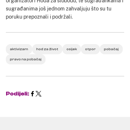
organizatori Hoda za slobodu, te sugrađankama i
sugrađanima još jednom zahvaljuju što su tu
poruku prepoznali i podržali.
aktivizam
hod za život
osijek
otpor
pobačaj
pravo na pobačaj
Podijeli: