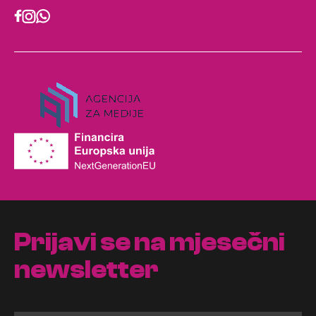
Prijavi se na mjesečni
newsletter