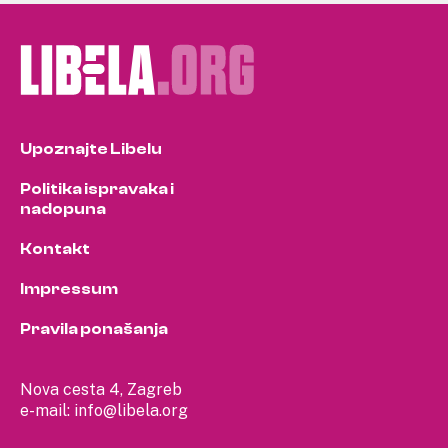
Upoznajte Libelu
Politika ispravaka i
nadopuna
Kontakt
Impressum
Pravila ponašanja
Nova cesta 4, Zagreb
e-mail:
info@libela.org