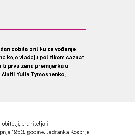
dan dobila priliku za vođenje
ena koje vladaju politikom saznat
iti prva žena premijerka u
j činiti Yulia Tymoshenko,
itelji, branitelja i
pnja 1953. godine. Jadranka Kosor je