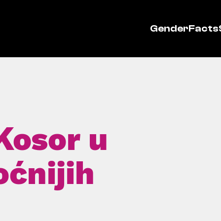
GenderFacts
Kosor u
ćnijih