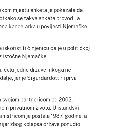
skom mjestu anketa je pokazala da
otkako se takva anketa provodi, a
žena kancelarka u povijesti Njemačke.
 iskoristiti činjenicu da je u političkoj
iz istočne Njemačke.
na čelu jedne države nikoga ne
dalje, jer je Sigurdardottir i prva
sa svojom partnericom od 2002.
zinom privatnom životu. U islandski
inistricom je postala 1987. godine, a
mijer zbog kolapsa države ponudio