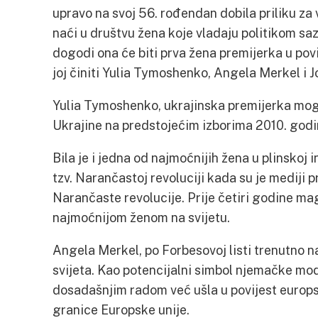
upravo na svoj 56. rođendan dobila priliku za
naći u društvu žena koje vladaju politikom sa
dogodi ona će biti prva žena premijerka u povi
joj činiti Yulia Tymoshenko, Angela Merkel i 
Yulia Tymoshenko, ukrajinska premijerka mog
Ukrajine na predstojećim izborima 2010. godi
Bila je i jedna od najmoćnijih žena u plinskoj in
tzv. Narančastoj revoluciji kada su je mediji
Narančaste revolucije. Prije četiri godine ma
najmoćnijom ženom na svijetu.
Angela Merkel, po Forbesovoj listi trenutno n
svijeta. Kao potencijalni simbol njemačke mo
dosadašnjim radom već ušla u povijest europsk
granice Europske unije.