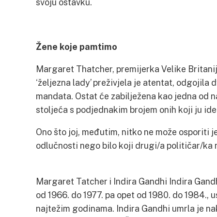
svoju ostavku.
Žene koje pamtimo
Margaret Thatcher, premijerka Velike Britanij
‘željezna lady’ preživjela je atentat, odgojila d
mandata. Ostat će zabilježena kao jedna od na
stoljeća s podjednakim brojem onih koji ju ideal
Ono što joj, međutim, nitko ne može osporiti j
odlučnosti nego bilo koji drugi/a političar/ka
Margaret Tatcher i Indira Gandhi Indira Gandhi
od 1966. do 1977. pa opet od 1980. do 1984., us
najtežim godinama. Indira Gandhi umrla je na