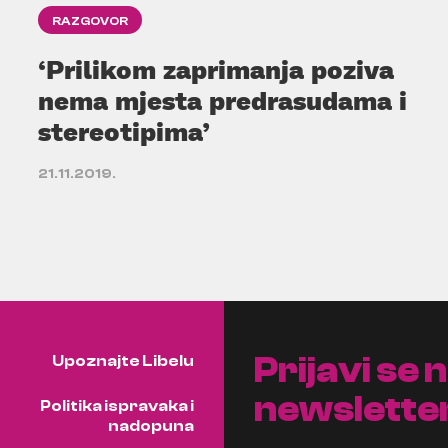
RAZGOVOR
‘Prilikom zaprimanja poziva
nema mjesta predrasudama i
stereotipima’
21.11.2019.
Prijavi se 
Upoznajte Libelu
newslette
Politika ispravaka i
nadopuna