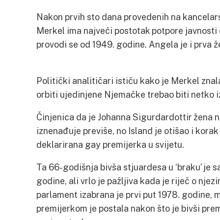
Nakon prvih sto dana provedenih na kancelar
Merkel ima najveći postotak potpore javnosti 
provodi se od 1949. godine. Angela je i prva 
Politički analitičari ističu kako je Merkel znala
orbiti ujedinjene Njemačke trebao biti netko 
Činjenica da je Johanna Sigurdardottir žena 
iznenađuje previše, no Island je otišao i korak 
deklarirana gay premijerka u svijetu.
Ta 66-godišnja bivša stjuardesa u ‘braku’ je 
godine, ali vrlo je pažljiva kada je riječ o nje
parlament izabrana je prvi put 1978. godine, m
premijerkom je postala nakon što je bivši pre