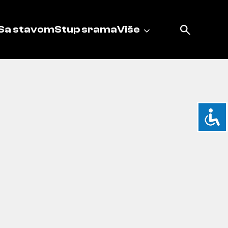
Sa stavom
Stup srama
Više