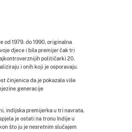
e od 1979. do 1990, originalna
voje djece i bila premijer čak tri
jkontroverznijih političarki 20.
iziraju i onih koji je osporavaju.
est činjenica da je pokazala više
 njezine generacije
, indijska premijerka u tri navrata,
pjela je ostati na tronu Indije u
kon što ju je nesretnim slučajem