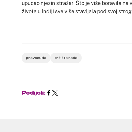
upucao njezin stražar. Što je više boravila na
života u Indiji sve više stavljala pod svoj strog
pravosuđe
tržište rada
Podijeli: