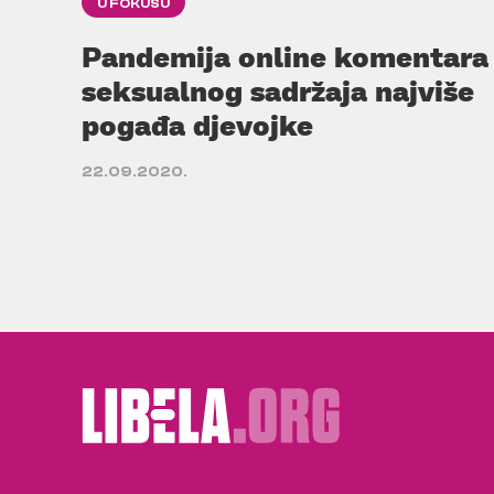
U FOKUSU
Pandemija online komentara
seksualnog sadržaja najviše
pogađa djevojke
22.09.2020.