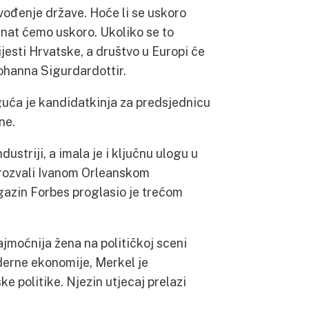
 vođenje države. Hoće li se uskoro
znat ćemo uskoro. Ukoliko se to
jesti Hrvatske, a društvo u Europi će
Johanna Sigurdardottir.
uća je kandidatkinja za predsjednicu
ne.
dustriji, a imala je i ključnu ulogu u
 prozvali Ivanom Orleanskom
gazin Forbes proglasio je trećom
ajmoćnija žena na političkoj sceni
derne ekonomije, Merkel je
e politike. Njezin utjecaj prelazi