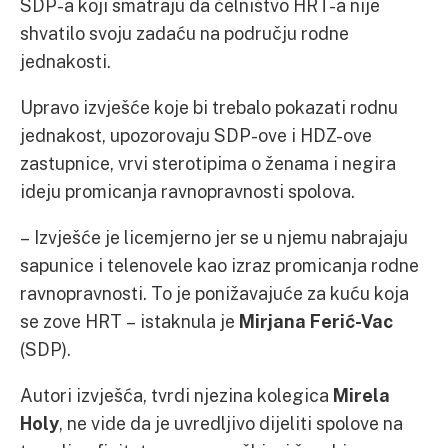
SDP-a koji smatraju da čelništvo HRT-a nije
shvatilo svoju zadaću na području rodne
jednakosti.
Upravo izvješće koje bi trebalo pokazati rodnu
jednakost, upozorovaju SDP-ove i HDZ-ove
zastupnice, vrvi sterotipima o ženama i negira
ideju promicanja ravnopravnosti spolova.
– Izvješće je licemjerno jer se u njemu nabrajaju
sapunice i telenovele kao izraz promicanja rodne
ravnopravnosti. To je ponižavajuće za kuću koja
se zove HRT – istaknula je
Mirjana Ferić-Vac
(SDP).
Autori izvješća, tvrdi njezina kolegica
Mirela
Holy
, ne vide da je uvredljivo dijeliti spolove na