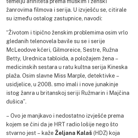
temelju afiniteta prema muškim i ženski
žanrovima filmova i serija. U izvješću se, citirale
su između ostalog zastupnice, navodi:
“Životom i tipično ženskim problemima osim vrlo
gledanih telenovela bavile su se i serije
McLeodove kćeri, Gilmoreice, Sestre, Ružna
Betty, Urednica tabloida, a položajem žena –
medicinskih sestara u ratu kultna serija Kineska
plaža. Osim slavne Miss Marple, detektivke –
usidjelice, u 2008. smo imali i nove junakinje
istog žanra u britanskoj seriji Ružmarin i Majčina
dušica”.
– Ovo je manjkavo i nedostatno izvješće prema
kojem se čini da je HRT radio lošije nego što
stvarno jest – kaže
Željana Kalaš
(HDZ) koja