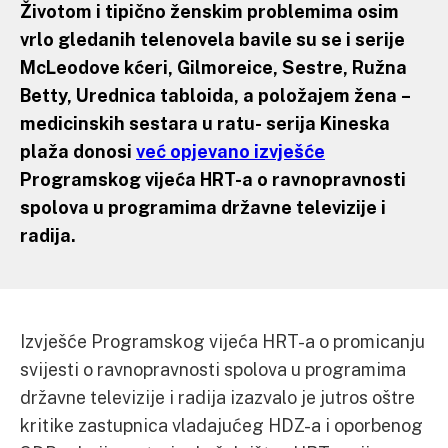
Životom i tipično ženskim problemima osim
vrlo gledanih telenovela bavile su se i serije
McLeodove kćeri, Gilmoreice, Sestre, Ružna
Betty, Urednica tabloida, a položajem žena –
medicinskih sestara u ratu- serija Kineska
plaža donosi
već opjevano izvješće
Programskog vijeća HRT-a o ravnopravnosti
spolova u programima državne televizije i
radija.
Izvješće Programskog vijeća HRT-a o promicanju
svijesti o ravnopravnosti spolova u programima
državne televizije i radija izazvalo je jutros oštre
kritike zastupnica vladajućeg HDZ-a i oporbenog