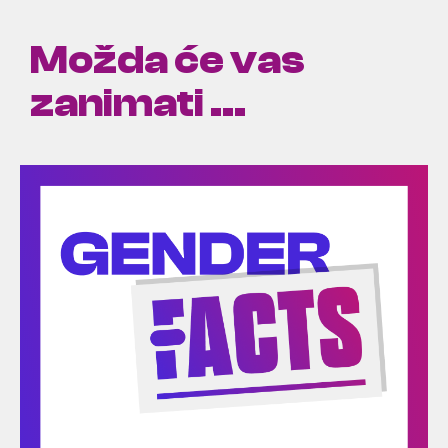
Možda će vas
zanimati ...