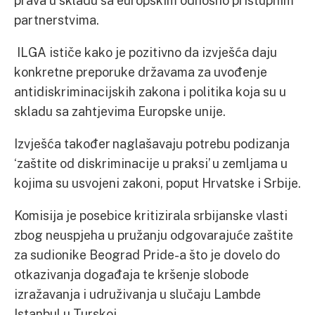
prava u skladu sa europskim odnosno pristupnim
partnerstvima.
ILGA ističe kako je pozitivno da izvješća daju
konkretne preporuke državama za uvođenje
antidiskriminacijskih zakona i politika koja su u
skladu sa zahtjevima Europske unije.
Izvješća također naglašavaju potrebu podizanja
‘zaštite od diskriminacije u praksi’ u zemljama u
kojima su usvojeni zakoni, poput Hrvatske i Srbije.
Komisija je posebice kritizirala srbijanske vlasti
zbog neuspjeha u pružanju odgovarajuće zaštite
za sudionike Beograd Pride-a što je dovelo do
otkazivanja događaja te kršenje slobode
izražavanja i udruživanja u slučaju Lambde
Istanbul u Turskoj.