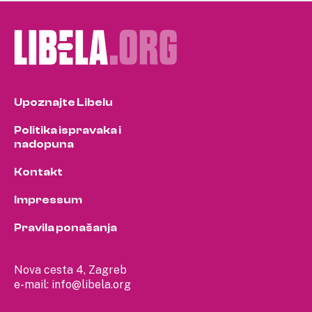
Upoznajte Libelu
Politika ispravaka i
nadopuna
Kontakt
Impressum
Pravila ponašanja
Nova cesta 4, Zagreb
e-mail:
info@libela.org