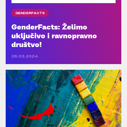
GENDERFACTS
GenderFacts: Želimo
uključivo i ravnopravno
društvo!
05.03.2024.