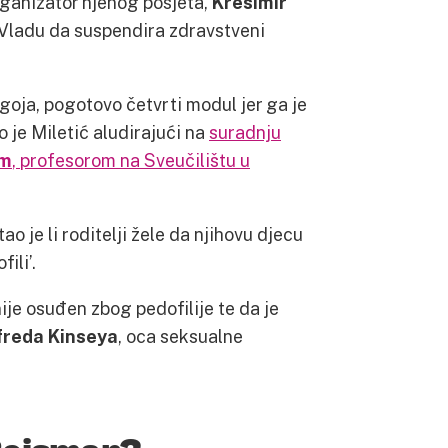
rganizator njenog posjeta,
Krešimir
Vladu da suspendira zdravstveni
oja, pogotovo četvrti modul jer ga je
o je Miletić aludirajući na
suradnju
om
, profesorom na Sveučilištu u
itao je li roditelji žele da njihovu djecu
ili’.
ije osuđen zbog pedofilije te da je
freda Kinseya
, oca seksualne