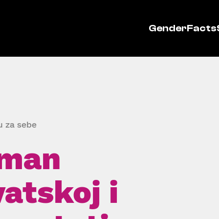
GenderFacts
u za sebe
sman
atskoj i