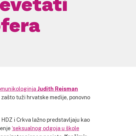
levetati
ofera
omunikologinja
Judith Reisman
i zašto tuži hrvatske medije, ponovno
u HDZ i Crkva lažno predstavljaju kao
đenje
‘seksualnog odgoja u škole