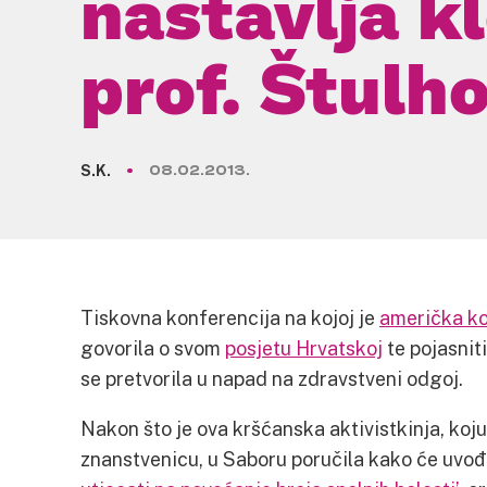
nastavlja k
prof. Štulh
S.K.
08.02.2013.
Tiskovna konferencija na kojoj je
američka k
govorila o svom
posjetu Hrvatskoj
te pojasnit
se pretvorila u napad na zdravstveni odgoj.
Nakon što je ova kršćanska aktivistkinja, koj
znanstvenicu, u Saboru poručila kako će uvo