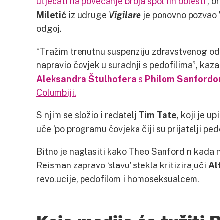
utjecati na povećanje broja spolnih bolesti’
, o
Miletić
iz udruge
Vigilare
je ponovno pozvao 
odgoj.
“Tražim trenutnu suspenziju zdravstvenog odg
napravio čovjek u suradnji s pedofilima”, kaza
Aleksandra Štulhofera
s
Philom Sanford
Columbiji.
S njim se složio i redatelj
Tim Tate
, koji je up
uče ‘po programu čovjeka čiji su prijatelji pedof
Bitno je naglasiti kako Theo Sanford nikada n
Reisman zapravo ‘slavu’ stekla kritizirajući
Al
revolucije, pedofilom i homoseksualcem.