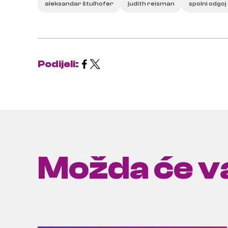
aleksandar štulhofer
judith reisman
spolni odgoj
Podijeli:
Možda će va