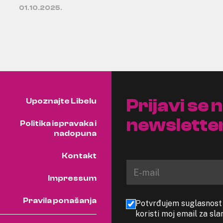
01.10.2025.
Prijavi se 
Upoznajte Libelu
newslette
Politika ispravaka i
nadopuna
Kontakt
Impressum
Pravila ponašanja
Potvrđujem suglasnost s
koristi moj email za sl