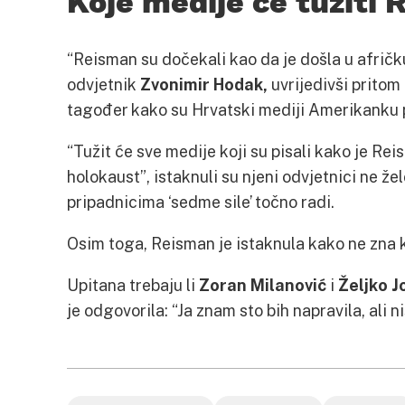
Koje medije će tužiti
“Reisman su dočekali kao da je došla u afričku
odvjetnik
Zvonimir Hodak,
uvrijedivši pritom 
tagođer kako su Hrvatski mediji Amerikanku p
“Tužit će sve medije koji su pisali kako je Re
holokaust”, istaknuli su njeni odvjetnici ne žel
pripadnicima ‘sedme sile’ točno radi.
Osim toga, Reisman je istaknula kako ne zna 
Upitana trebaju li
Zoran Milanović
i
Željko J
je odgovorila: “Ja znam sto bih napravila, ali 