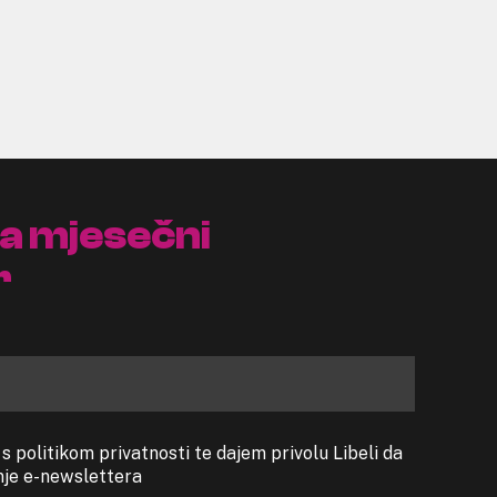
na mjesečni
r
 politikom privatnosti te dajem privolu Libeli da
anje e-newslettera