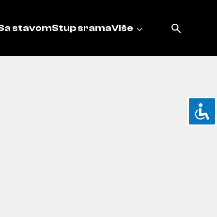
Sa stavom
Stup srama
Više