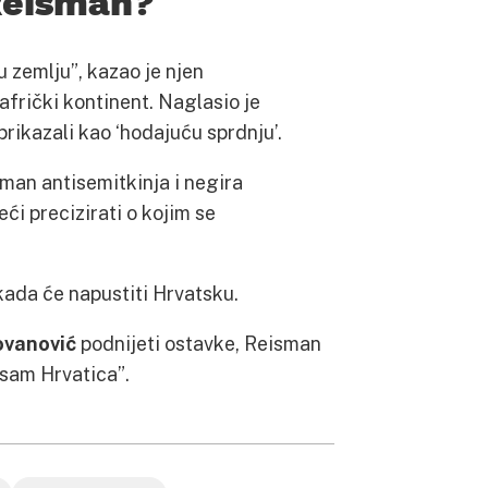
 Reisman?
 zemlju”, kazao je njen
afrički kontinent. Naglasio je
rikazali kao ‘hodajuću sprdnju’.
isman antisemitkinja i negira
eći precizirati o kojim se
kada će napustiti Hrvatsku.
ovanović
podnijeti ostavke, Reisman
nisam Hrvatica”.