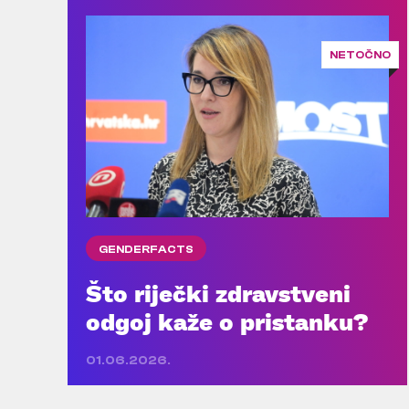
NETOČNO
GENDERFACTS
Što riječki zdravstveni
odgoj kaže o pristanku?
01.06.2026.