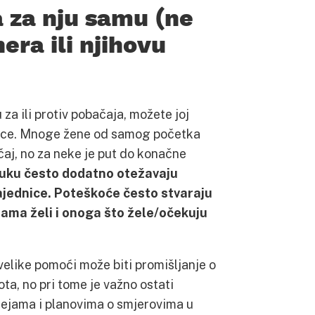
a za nju samu (ne
era ili njihovu
za ili protiv pobačaja, možete joj
mice. Mnoge žene od samog početka
ačaj, no za neke je put do konačne
ku često dodatno otežavaju
li zajednice. Poteškoće često stvaraju
sama želi i onoga što žele/očekuju
elike pomoći može biti promišljanje o
ota, no pri tome je važno ostati
 idejama i planovima o smjerovima u