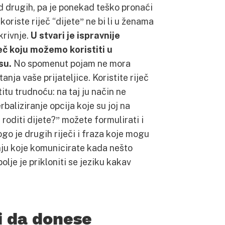
 od drugih, pa je ponekad teško pronaći
 koriste riječ “dijeteˮ ne bi li u ženama
krivnje.
U stvari je ispravnije
ječ koju možemo koristiti u
su.
No spomenut pojam ne mora
ja vaše prijateljice. Koristite riječ
tu trudnoću: na taj ju način ne
rbaliziranje opcija koje su joj na
 roditi dijete?ˮ možete formulirati i
ogo je drugih riječi i fraza koje mogu
enju koje komunicirate kada nešto
lje je prikloniti se jeziku kakav
ci da donese