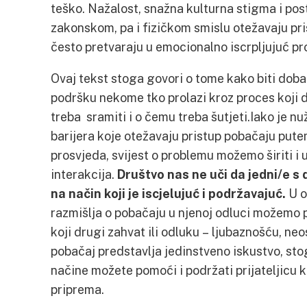
teško. Nažalost, snažna kulturna stigma i pos
zakonskom, pa i fizičkom smislu otežavaju pr
često pretvaraju u emocionalno iscrpljujuć pr
Ovaj tekst stoga govori o tome kako biti dobar/
podršku nekome tko prolazi kroz proces koji 
treba sramiti i o čemu treba šutjeti.Iako je nuž
barijera koje otežavaju pristup pobačaju pute
prosvjeda, svijest o problemu možemo širiti i 
interakcija.
Društvo nas ne uči da jedni/e 
na način koji je iscjelujuć i podržavajuć.
U o
razmišlja o pobačaju u njenoj odluci možemo p
koji drugi zahvat ili odluku – ljubaznošću, ne
pobačaj predstavlja jedinstveno iskustvo, stog
načine možete pomoći i podržati prijateljicu k
priprema.