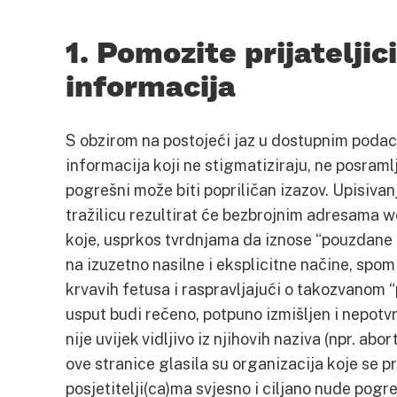
1. Pomozite prijateljic
informacija
S obzirom na postojeći jaz u dostupnim podac
informacija koji ne stigmatiziraju, ne posraml
pogrešni može biti popriličan izazov. Upisiva
tražilicu rezultirat će bezbrojnim adresama w
koje, usprkos tvrdnjama da iznose “pouzdane 
na izuzetno nasilne i eksplicitne načine, spomi
krvavih fetusa i raspravljajući o takozvanom 
usput budi rečeno, potpuno izmišljen i nepotvr
nije uvijek vidljivo iz njihovih naziva (npr. a
ove stranice glasila su organizacija koje se p
posjetitelji(ca)ma svjesno i ciljano nude pogr