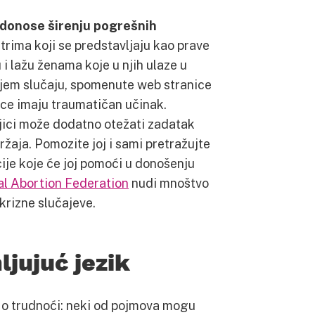
idonose širenju pogrešnih
ntrima koji se predstavljaju kao prave
 i lažu ženama koje u njih ulaze u
ljem slučaju, spomenute web stranice
jice imaju traumatičan učinak.
ljici može dodatno otežati zadatak
žaja. Pomozite joj i sami pretražujte
cije koje će joj pomoći u donošenju
al Abortion Federation
nudi mnoštvo
 krizne slučajeve.
ljujuć jezik
o trudnoći: neki od pojmova mogu