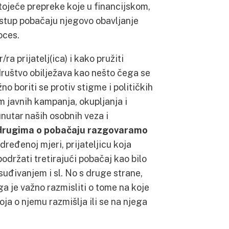
tojeće prepreke koje u financijskom,
istup pobačaju njegovo obavljanje
oces.
ra prijatelj(ica) i kako pružiti
društvo obilježava kao nešto čega se
no boriti se protiv stigme i političkih
m javnih kampanja, okupljanja i
unutar naših osobnih veza i
s drugima o pobačaju razgovaramo
dređenoj mjeri, prijateljicu koja
održati tretirajući pobačaj kao bilo
osuđivanjem i sl. No s druge strane,
a je važno razmisliti o tome na koje
oja o njemu razmišlja ili se na njega