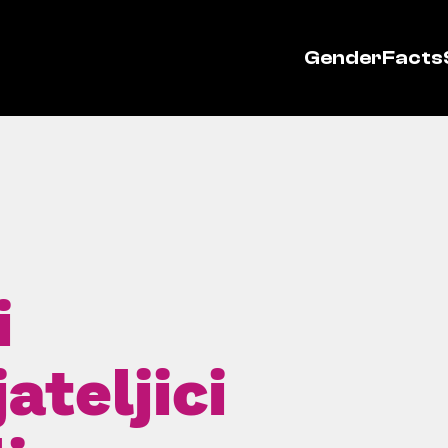
GenderFacts
i
ateljici