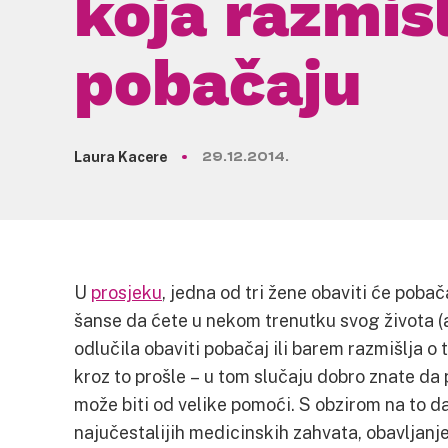
koja razmišl
pobačaju
Laura Kacere
29.12.2014.
U
prosjeku
, jedna od tri žene obaviti će pobač
šanse da ćete u nekom trenutku svog života (ak
odlučila obaviti pobačaj ili barem razmišlja o
kroz to prošle – u tom slučaju dobro znate da p
može biti od velike pomoći. S obzirom na to da
najučestalijih medicinskih zahvata, obavljanje