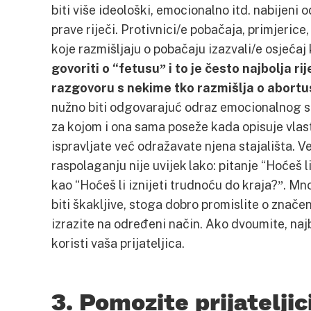
biti više ideološki, emocionalno itd. nabijeni
prave riječi. Protivnici/e pobačaja, primjerice,
koje razmišljaju o pobačaju izazvali/e osjećaj 
govoriti o “fetusuˮ i to je često najbolja ri
razgovoru s nekime tko razmišlja o abortu
nužno biti odgovarajuć odraz emocionalnog stan
za kojom i ona sama poseže kada opisuje vlasti
ispravljate već odražavate njena stajališta. Ve
raspolaganju nije uvijek lako: pitanje “Hoćeš li
kao “Hoćeš li iznijeti trudnoću do kraja?ˮ. Mn
biti škakljive, stoga dobro promislite o znač
izrazite na određeni način. Ako dvoumite, najbo
koristi vaša prijateljica.
3. Pomozite prijatelji