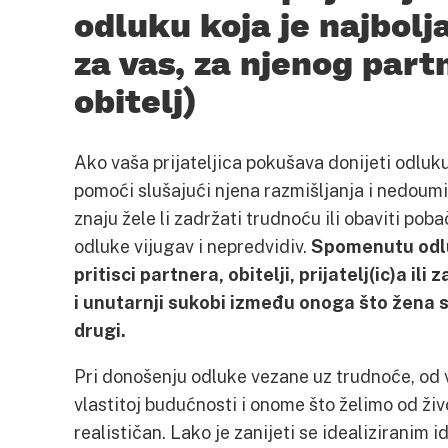
odluku koja je najbolj
za vas, za njenog partn
obitelj)
Ako vaša prijateljica pokušava donijeti odluku 
pomoći slušajući njena razmišljanja i nedou
znaju žele li zadržati trudnoću ili obaviti pob
odluke vijugav i nepredvidiv.
Spomenutu odlu
pritisci partnera, obitelji, prijatelj(ic)a i
i unutarnji sukobi između onoga što žena 
drugi.
Pri donošenju odluke vezane uz trudnoće, od v
vlastitoj budućnosti i onome što želimo od živ
realističan. Lako je zanijeti se idealiziranim