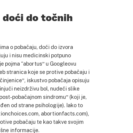
i doći do točnih
ima o pobačaju, doći do izvora
juju i nisu medicinski potpuno
nje pojma “abortusˮ u Googleovu
eb stranica koje se protive pobačaju i
činjeniceˮ, iskustvo pobačaja opisuju
njući neizdrživu bol, nudeći slike
“post-pobačajnom sindromuˮ (koji je,
đen od strane psihologije). Iako to
bortionchoices.com, abortionfacts.com),
rotive pobačaju te kao takve svojim
ešne informacije.