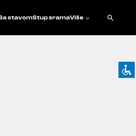
Sa stavom
Stup srama
Više