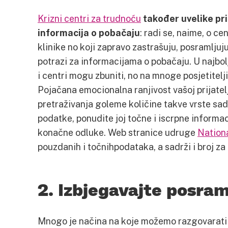
Krizni centri za trudnoću
također uvelike pr
informacija o pobačaju
: radi se, naime, o ce
klinike no koji zapravo zastrašuju, posramljuju
potrazi za informacijama o pobačaju. U najbo
i centri mogu zbuniti, no na mnoge posjetitel
Pojačana emocionalna ranjivost vašoj prijate
pretraživanja goleme količine takve vrste sadr
podatke, ponudite joj točne i iscrpne informa
konačne odluke. Web stranice udruge
Nation
pouzdanih i točnihpodataka, a sadrži i broj za
2. Izbjegavajte posram
Mnogo je načina na koje možemo razgovarati 