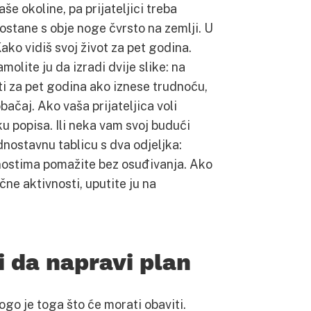
še okoline, pa prijateljici treba
ostane s obje noge čvrsto na zemlji. U
ko vidiš svoj život za pet godina.
olite ju da izradi dvije slike: na
ti za pet godina ako iznese trudnoću,
bačaj. Ako vaša prijateljica voli
iku popisa. Ili neka vam svoj budući
dnostavnu tablicu s dva odjeljka:
ivnostima pomažite bez osuđivanja. Ako
čne aktivnosti, uputite ju na
i da napravi plan
ogo je toga što će morati obaviti.