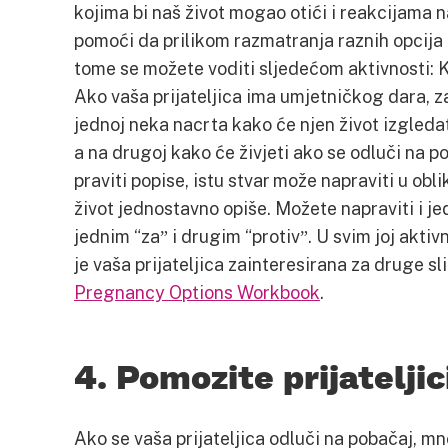
kojima bi naš život mogao otići i reakcijama na
pomoći da prilikom razmatranja raznih opcija 
tome se možete voditi sljedećom aktivnosti: Ka
Ako vaša prijateljica ima umjetničkog dara, zam
jednoj neka nacrta kako će njen život izgleda
a na drugoj kako će živjeti ako se odluči na po
praviti popise, istu stvar može napraviti u obl
život jednostavno opiše. Možete napraviti i je
jednim “za­ˮ i drugim “protivˮ. U svim joj akt
je vaša prijateljica zainteresirana za druge sli
Pregnancy Options Workbook
.
4. Pomozite prijateljic
Ako se vaša prijateljica odluči na pobačaj, mn