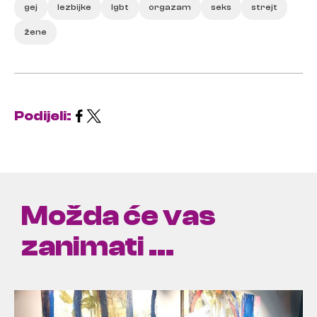
gej
lezbijke
lgbt
orgazam
seks
strejt
žene
Podijeli:
Možda će vas
zanimati ...