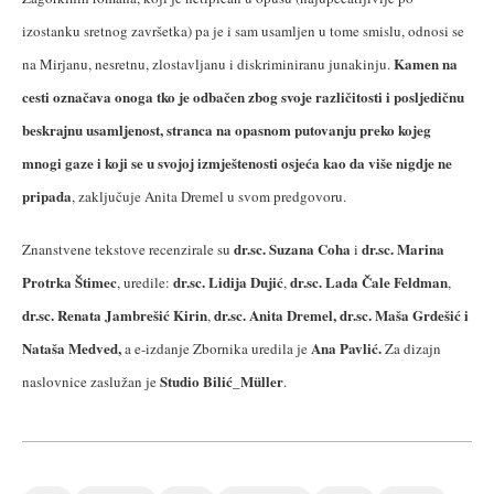
izostanku sretnog završetka) pa je i sam usamljen u tome smislu, odnosi se
Kamen na
na Mirjanu, nesretnu, zlostavljanu i diskriminiranu junakinju.
cesti označava onoga tko je odbačen zbog svoje različitosti i posljedičnu
beskrajnu usamljenost, stranca na opasnom putovanju preko kojeg
mnogi gaze i koji se u svojoj izmještenosti osjeća kao da više nigdje ne
pripada
, zaključuje Anita Dremel u svom predgovoru.
dr.sc. Suzana Coha
dr.sc. Marina
Znanstvene tekstove recenzirale su
i
Protrka Štimec
dr.sc. Lidija Dujić
dr.sc. Lada Čale Feldman
, uredile:
,
,
dr.sc. Renata Jambrešić Kirin
dr.sc. Anita Dremel, dr.sc. Maša Grdešić i
,
Nataša Medved,
Ana Pavlić.
a e-izdanje Zbornika uredila je
Za
dizajn
Studio Bilić_Müller
naslovnice
zaslužan je
.