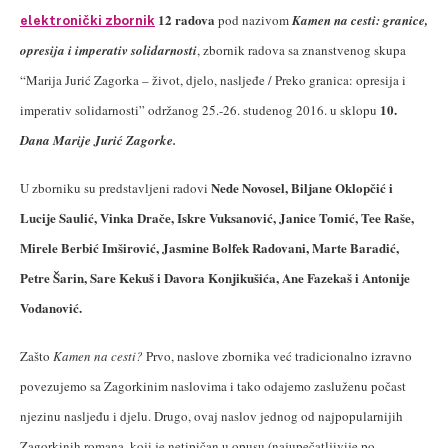
12 radova
pod nazivom
Kamen na cesti: granice,
elektronički zbornik
opresija i imperativ solidarnosti
, zbornik radova sa znanstvenog skupa
“Marija Jurić Zagorka – život, djelo, nasljeđe / Preko granica: opresija i
10.
imperativ solidarnosti” održanog 25.-26. studenog 2016. u sklopu
Dana Marije Jurić Zagorke.
Nede Novosel, Biljane Oklopčić i
U zborniku su predstavljeni radovi
Lucije Saulić, Vinka Drače, Iskre Vuksanović, Janice Tomić, Tee Raše,
Mirele Berbić Imširović, Jasmine Bolfek Radovani, Marte Baradić,
Petre Šarin, Sare Kekuš i Davora Konjikušića, Ane Fazekaš i Antonije
Vodanović.
Zašto
Kamen na cesti?
Prvo, naslove zbornika već tradicionalno izravno
povezujemo sa Zagorkinim naslovima i tako odajemo zasluženu počast
njezinu nasljeđu i djelu. Drugo, ovaj naslov jednog od najpopularnijih
Zagorkinih romana, koji je netipičan u opusu (najupečatljivije po