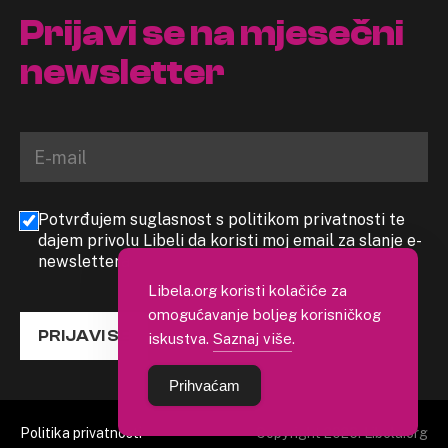
Prijavi se na mjesečni
newsletter
Potvrđujem suglasnost s politikom privatnosti te
dajem privolu Libeli da koristi moj email za slanje e-
newslettera
Libela.org koristi kolačiće za
omogućavanje boljeg korisničkog
PRIJAVI SE
iskustva.
Saznaj više
.
Prihvaćam
Politika privatnosti
Copyright 2026. Libela.org