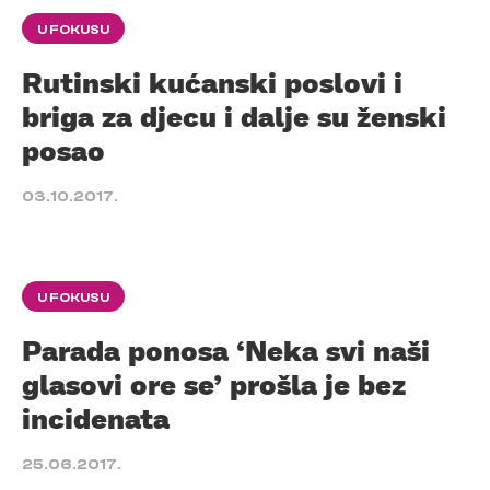
U FOKUSU
Rutinski kućanski poslovi i
briga za djecu i dalje su ženski
posao
03.10.2017.
U FOKUSU
Parada ponosa ‘Neka svi naši
glasovi ore se’ prošla je bez
incidenata
25.06.2017.