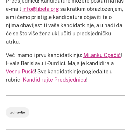
Predsjednicu! Kandidature možete poslati na naš
e-mail
info@libela.org
sa kratkim obrazloženjem,
a mi ćemo pristigle kandidature objaviti te o
njima obavijestiti vaše kandidatkinje, a u nadi da
će se što više žena uključiti u predsjedničku
utrku.
Već imamo i prvu kandidatkinju:
Milanku Opačić
!
Hvala Berislavu i Đurđici. Maja je kandidirala
Vesnu Pusić
! Sve kandidatkinje pogledajte u
rubrici
Kandidirajte Predsjednicu
!
zdravlje