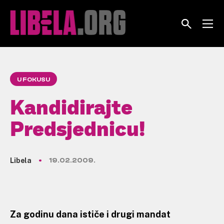
Skip
to
content
U FOKUSU
Kandidirajte
Predsjednicu!
Libela
19.02.2009.
Za godinu dana ističe i drugi mandat