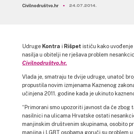
Civilnodruštvo.hr
24.07.2014.
Udruge
Kontra
i
Rišpet
ističu kako uvođenje
nasilja u obitelji ne rješava problem nesankcio
Civilnodruštvo.hr.
Vlada je, smatraju te dvije udruge, unatoč br
propustila novim izmjenama Kaznenog zakona i
učinjena 2011. godine kada je ukinuto kaznen
“Primorani smo upozoriti javnost da će zbog 
nasilnici na ulicama Hrvatske ostati nesankcio
manjinskim društvenim skupinama, osobito pri
manjina i LGBT osobama gorući su problem u