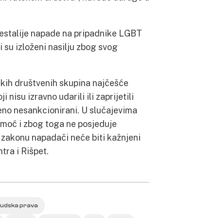
učestalije napade na pripadnike LGBT
ji su izloženi nasilju zbog svog
skih društvenih skupina najčešće
nisu izravno udarili ili zaprijetili
zneno nesankcionirani. U slučajevima
omoć i zbog toga ne posjeduje
akonu napadači neće biti kažnjeni
ra i Rišpet.
ljudska prava