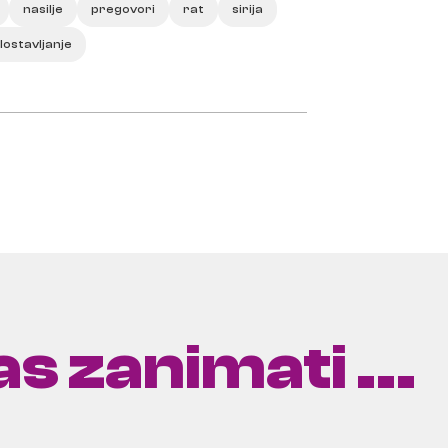
nasilje
pregovori
rat
sirija
lostavljanje
s zanimati ...