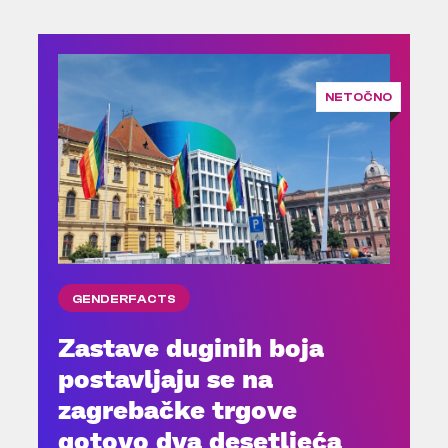
NETOČNO
GENDERFACTS
Zastave duginih boja
postavljaju se na
zagrebačke trgove
gotovo dva desetljeća