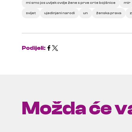
mi smo jos uvijek ovdje žene s prve crte bojišnice
mir
svijet
ujedinjeni narodi
un
ženska prava
z
Podijeli:
Možda će va