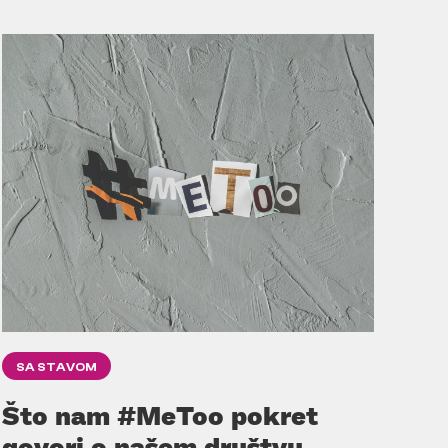
SA STAVOM
Što nam #MeToo pokret
govori o našem društvu