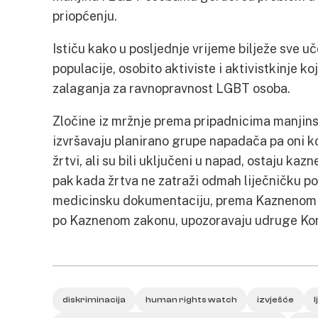
priopćenju.
Ističu kako u posljednje vrijeme bilježe sve 
populacije, osobito aktiviste i aktivistkinje ko
zalaganja za ravnopravnost LGBT osoba.
Zločine iz mržnje prema pripadnicima manjin
izvršavaju planirano grupe napadača pa oni koji 
žrtvi, ali su bili uključeni u napad, ostaju ka
pak kada žrtva ne zatraži odmah liječničku p
medicinsku dokumentaciju, prema Kaznenom z
po Kaznenom zakonu, upozoravaju udruge Kont
diskriminacija
human rights watch
izvješće