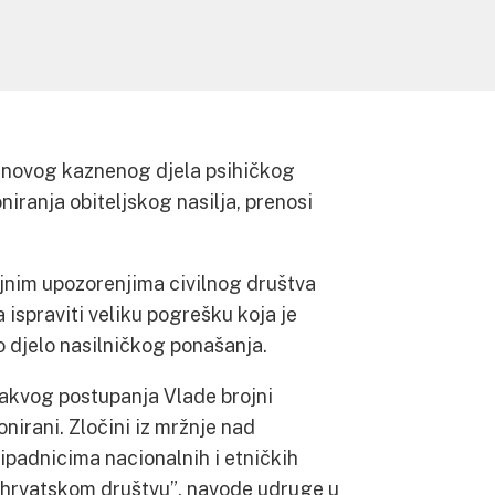
 novog kaznenog djela psihičkog
niranja obiteljskog nasilja, prenosi
ojnim upozorenjima civilnog društva
spraviti veliku pogrešku koja je
o djelo nasilničkog ponašanja.
takvog postupanja Vlade brojni
nirani. Zločini iz mržnje nad
padnicima nacionalnih i etničkih
 hrvatskom društvu”, navode udruge u