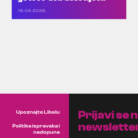
19.06.2026.
Prijavi se 
Upoznajte Libelu
newslette
Politika ispravaka i
nadopuna