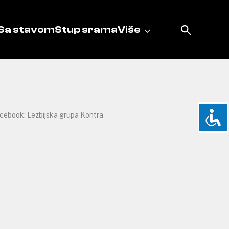
Sa stavom
Stup srama
Više
cebook: Lezbijska grupa Kontra