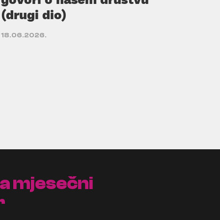
(drugi dio)
18.06.2026.
na mjesečni
r