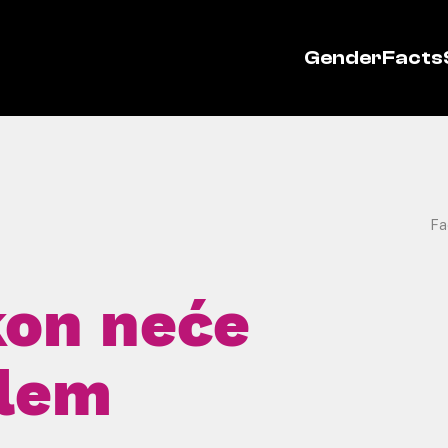
GenderFacts
Fa
kon neće
blem