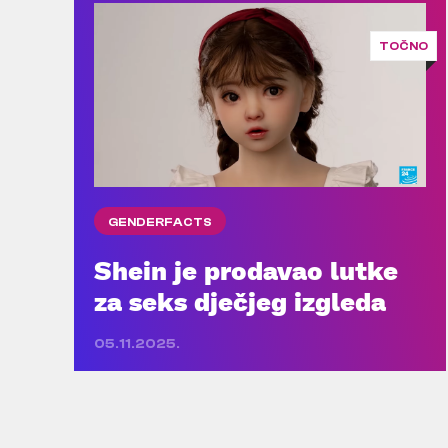
TOČNO
GENDERFACTS
Shein je prodavao lutke
za seks dječjeg izgleda
05.11.2025.