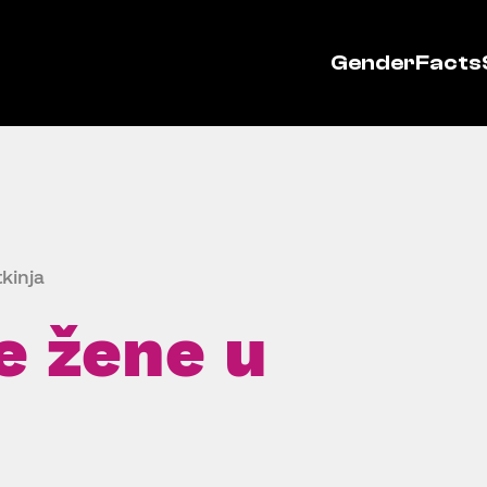
GenderFacts
kinja
e žene u