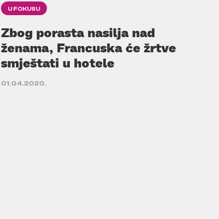
U FOKUSU
Zbog porasta nasilja nad
ženama, Francuska će žrtve
smještati u hotele
01.04.2020.