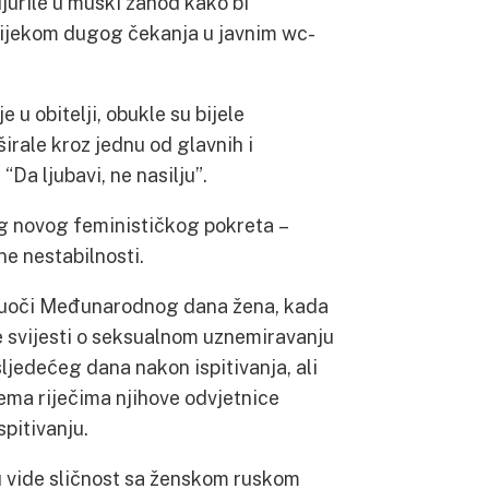
jurile u muški zahod kako bi
tijekom dugog čekanja u javnim wc-
e u obitelji, obukle su bijele
irale kroz jednu od glavnih i
 “Da ljubavi, ne nasilju”.
og novog feminističkog pokreta –
ne nestabilnosti.
i, uoči Međunarodnog dana žena, kada
e svijesti o seksualnom uznemiravanju
ljedećeg dana nakon ispitivanja, ali
prema riječima njihove odvjetnice
pitivanju.
u vide sličnost sa ženskom ruskom