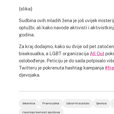
{slika}
Sudbina ovih mladih žena je još uvijek misterij
optužbi, ali kako navode aktivisti i aktivistkin
godina.
Za kraj dodajmo, kako su dvije od pet zatočeni
biseksualka, a LGBT organizacija
All Out
pokr
oslobođenje. Peticiju je do sada potpisalo viš
Twitteru je pokrenuta hashtag kampanja
#fre
djevojaka.
desnica
francuska
izborni sustav
ljevica
ravnopravnost spolova