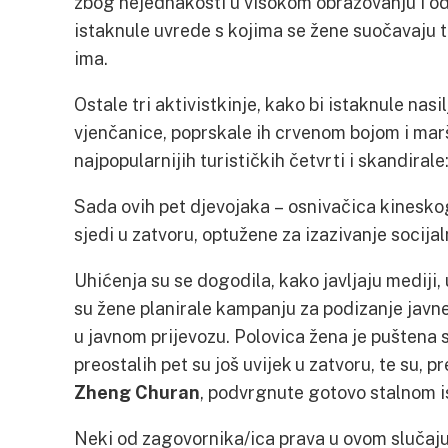
zbog nejednakosti u visokom obrazovanju i od
istaknule uvrede s kojima se žene suočavaju 
ima.
Ostale tri aktivistkinje, kako bi istaknule nasilj
vjenčanice, poprskale ih crvenom bojom i marš
najpopularnijih turističkih četvrti i skandirale:
Sada ovih pet djevojaka – osnivačica kinesk
sjedi u zatvoru, optužene za izazivanje socijal
Uhićenja su se dogodila, kako javljaju medij
su žene planirale kampanju za podizanje javn
u javnom prijevozu. Polovica žena je puštena s
preostalih pet su još uvijek u zatvoru, te su, 
Zheng Churan
, podvrgnute gotovo stalnom is
Neki od zagovornika/ica prava u ovom slučaj