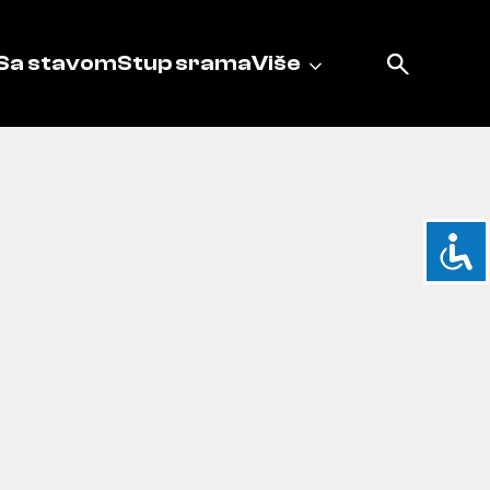
Sa stavom
Stup srama
Više