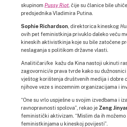
skupinom
Pussy Riot
, čije su članice bile uhi
predsjednika Vladimira Putina.
Sophie Richardson
, direktorica kineskog
Hu
ovih pet feministkinja privuklo daleko veću
kineskih aktivistkinja koje su bile zatočene 
neslaganja s politikom državne vlasti.
Analitičari/ke kažu da Kina nastoji ukinuti ra
zagovornici/e prava tvrde kako su dužnosnici
vještog korištenja društvenih medija i dobre o
njihove veze s inozemnim organizacijama i inv
“One su vrlo uspješne u svojim izvedbama i izaz
ravnopravnosti spolova”, rekao je
Zeng Jinya
feministički aktivizam. “Mislim da ih možemo
feministkinjama u kineskoj povijesti”.