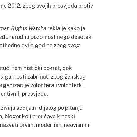
ćene 2012. zbog svojih prosvjeda protiv
man Rights Watcha
rekla je kako je
 međunarodnu pozornost nego desetak
prethodne dvije godine zbog svog
stući feministički pokret, dok
 sigurnosti zabrinuti zbog ženskog
rganizacije volontera i volonterki,
entivnih prosvjeda.
ivaju socijalni dijalog po pitanju
n
, bloger koji proučava kineski
 nazvati prvim, modernim, neovisnim