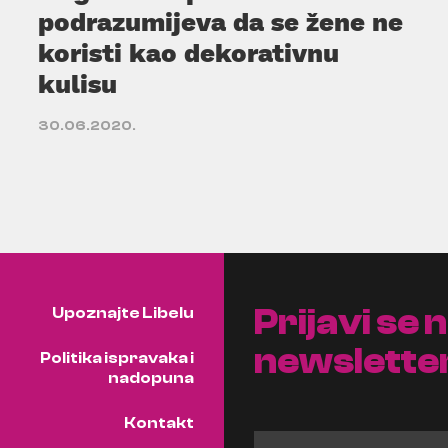
podrazumijeva da se žene ne
koristi kao dekorativnu
kulisu
30.06.2020.
Prijavi se 
Upoznajte Libelu
newslette
Politika ispravaka i
nadopuna
Kontakt