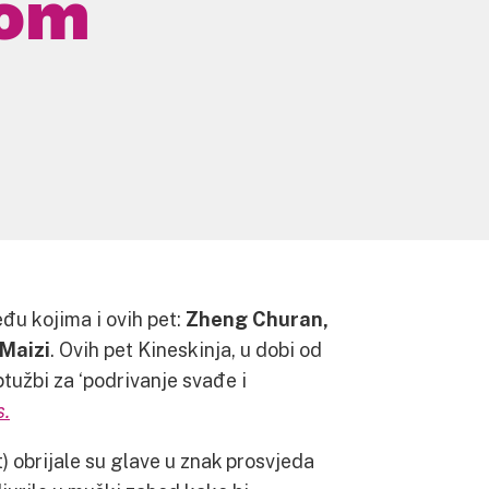
kom
đu kojima i ovih pet:
Zheng Churan,
 Maizi
. Ovih pet Kineskinja, u dobi od
ptužbi za ‘podrivanje svađe i
s.
) obrijale su glave u znak prosvjeda