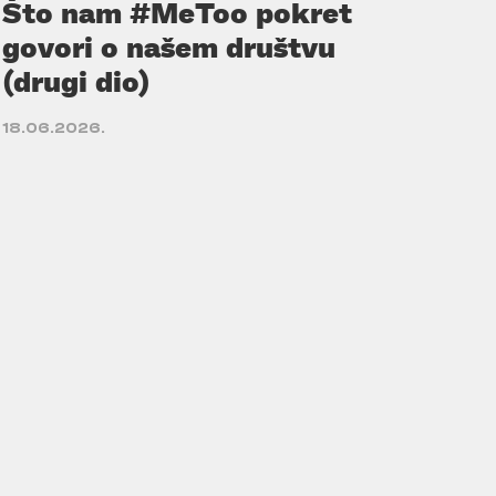
Što nam #MeToo pokret
govori o našem društvu
(drugi dio)
18.06.2026.