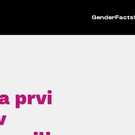
GenderFacts
a prvi
v