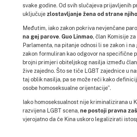
svake godine. Od svih slučajeva prijavljenih 
uključuje
zlostavljanje žena od strane nji
Međutim, iako zakon pokriva nevjenčane parov
na gej parove
.
Guo Linmao
, član Komisije za
Parlamenta, na pitanje odnosi li se zakon i na
zakon formuliran kao odgovor na specifične pr
brojni primjeri obiteljskog nasilja između člano
žive zajedno. Što se tiče LGBT zajednice u našo
taj oblik nasilja, pa se može reći kako definici
osobe homoseksualne orijentacije”.
Iako homoseksualnost nije kriminalizirana u Ki
razvijena LGBT scena,
ne postoji pravna zaš
vjerojatno da će Kina uskoro legalizirati isto