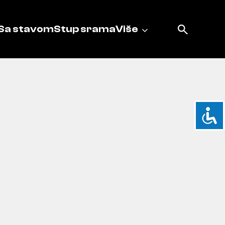
Sa stavom
Stup srama
Više