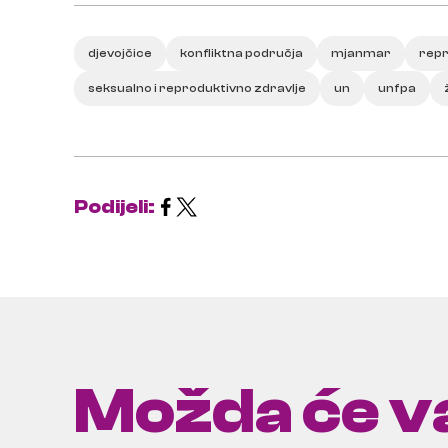
djevojčice
konfliktna područja
mjanmar
repr
seksualno i reproduktivno zdravlje
un
unfpa
Podijeli:
Možda će va