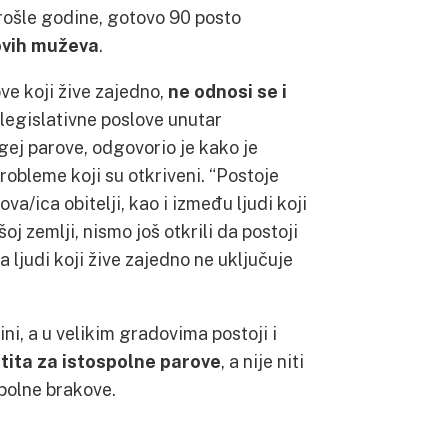
prošle godine, gotovo 90 posto
hovih muževa
.
e koji žive zajedno,
ne odnosi se i
 legislativne poslove unutar
 gej parove, odgovorio je kako je
obleme koji su otkriveni. “Postoje
va/ica obitelji, kao i između ljudi koji
j zemlji, nismo još otkrili da postoji
ja ljudi koji žive zajedno ne uključuje
ni, a u velikim gradovima postoji i
tita za istospolne parove
, a nije niti
spolne brakove.