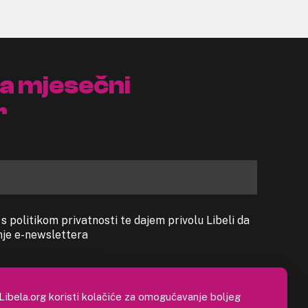
na mjesečni
r
 politikom privatnosti te dajem privolu Libeli da
anje e-newslettera
Libela.org koristi kolačiće za omogućavanje boljeg