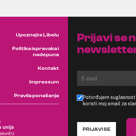
Prijavi se 
Upoznajte Libelu
newslette
Politika ispravaka i
nadopuna
Kontakt
Impressum
Pravila ponašanja
Potvrđujem suglasnost s
koristi moj email za sl
PRIJAVI SE