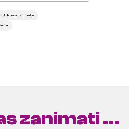
oduktivno zdravlje
žene
s zanimati ...