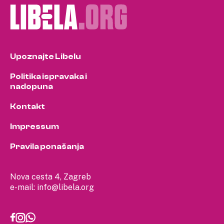
Upoznajte Libelu
Politika ispravaka i
nadopuna
Kontakt
Impressum
Pravila ponašanja
Nova cesta 4, Zagreb
e-mail:
info@libela.org