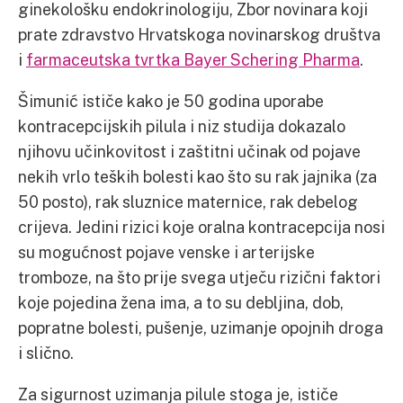
ginekološku endokrinologiju, Zbor novinara koji
prate zdravstvo Hrvatskoga novinarskog društva
i
farmaceutska tvrtka Bayer Schering Pharma
.
Šimunić ističe kako je 50 godina uporabe
kontracepcijskih pilula i niz studija dokazalo
njihovu učinkovitost i zaštitni učinak od pojave
nekih vrlo teških bolesti kao što su rak jajnika (za
50 posto), rak sluznice maternice, rak debelog
crijeva. Jedini rizici koje oralna kontracepcija nosi
su mogućnost pojave venske i arterijske
tromboze, na što prije svega utječu rizični faktori
koje pojedina žena ima, a to su debljina, dob,
popratne bolesti, pušenje, uzimanje opojnih droga
i slično.
Za sigurnost uzimanja pilule stoga je, ističe