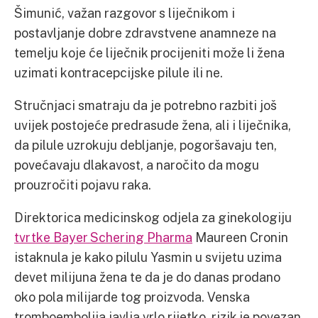
Šimunić, važan razgovor s liječnikom i
postavljanje dobre zdravstvene anamneze na
temelju koje će liječnik procijeniti može li žena
uzimati kontracepcijske pilule ili ne.
Stručnjaci smatraju da je potrebno razbiti još
uvijek postojeće predrasude žena, ali i liječnika,
da pilule uzrokuju debljanje, pogoršavaju ten,
povećavaju dlakavost, a naročito da mogu
prouzročiti pojavu raka.
Direktorica medicinskog odjela za ginekologiju
tvrtke Bayer Schering Pharma
Maureen Cronin
istaknula je kako pilulu Yasmin u svijetu uzima
devet milijuna žena te da je do danas prodano
oko pola milijarde tog proizvoda. Venska
tromboembolija javlja vrlo rijetko, rizik je povezan