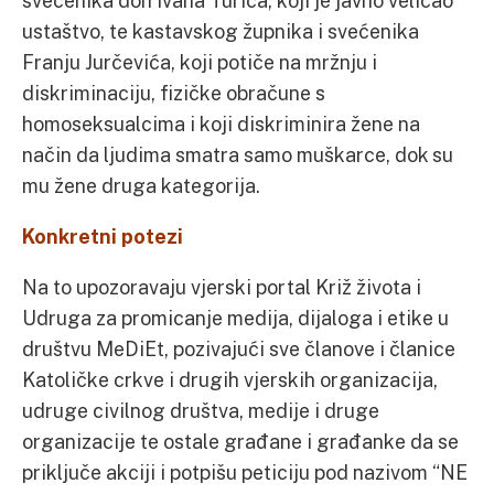
svećenika don Ivana Turića, koji je javno veličao
ustaštvo, te kastavskog župnika i svećenika
Franju Jurčevića, koji potiče na mržnju i
diskriminaciju, fizičke obračune s
homoseksualcima i koji diskriminira žene na
način da ljudima smatra samo muškarce, dok su
mu žene druga kategorija.
Konkretni potezi
Na to upozoravaju vjerski portal Križ života i
Udruga za promicanje medija, dijaloga i etike u
društvu MeDiEt, pozivajući sve članove i članice
Katoličke crkve i drugih vjerskih organizacija,
udruge civilnog društva, medije i druge
organizacije te ostale građane i građanke da se
priključe akciji i potpišu peticiju pod nazivom “NE