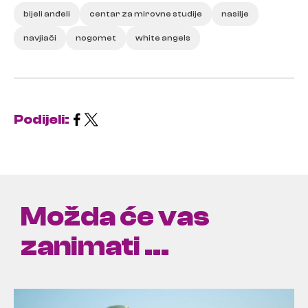
bijeli anđeli
centar za mirovne studije
nasilje
navjiači
nogomet
white angels
Podijeli:
Možda će vas
zanimati ...