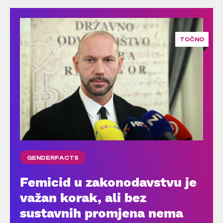
TOČNO
GENDERFACTS
Femicid u zakonodavstvu je
važan korak, ali bez
sustavnih promjena nema