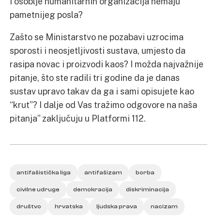
i osoblje humanitarnih organizacija nemaju
pametnijeg posla?
Zašto se Ministarstvo ne pozabavi uzrocima
sporosti i neosjetljivosti sustava, umjesto da
rasipa novac i proizvodi kaos? I možda najvažnije
pitanje, što ste radili tri godine da je danas
sustav upravo takav da ga i sami opisujete kao
“krut”? I dalje od Vas tražimo odgovore na naša
pitanja” zaključuju u Platformi 112.
antifašistička liga
antifašizam
borba
civilne udruge
demokracija
diskriminacija
društvo
hrvatska
ljudska prava
nacizam