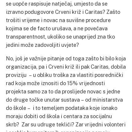
se uopće raspisuje natječaj, umjesto da se
izravno podugovore Crveni križ i Caritas? Zašto
trošiti vrijeme i novac na suvišne procedure
kojima se de facto urušava, a ne povećava
transparentnost, ukoliko se unaprijed zna tko
jedini može zadovoljiti uvjete?
No, još je važnije pitanje od toga zašto bi bilo koja
organizacija, pa i Crveni križ ili pak Caritas, dobila
proviziju – u obliku troška za vlastiti posrednički
rad koja može iznositi do 15% vrijednosti
projekta samo za to da proslijede novac s jedne
do druge točke unutar sustava – od ministarstva
do škole – i to temeljem podataka koje ionako
moraju dobiti od škola i centara za socijalnu
skrb? Zar su udruge teklići? Zar vrijedni volonteri