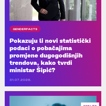
GENDERFACTS
Pokazuju li novi statistički
podaci o pobačajima
promjene dugogodišnjih
trendova, kako tvrdi
ministar Šipić?
31.07.2026.