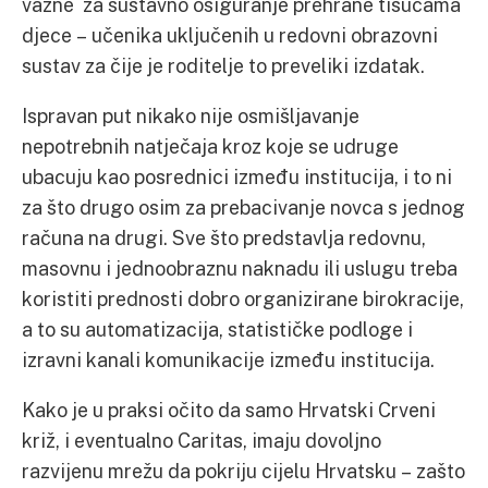
važne za sustavno osiguranje prehrane tisućama
djece – učenika uključenih u redovni obrazovni
sustav za čije je roditelje to preveliki izdatak.
Ispravan put nikako nije osmišljavanje
nepotrebnih natječaja kroz koje se udruge
ubacuju kao posrednici između institucija, i to ni
za što drugo osim za prebacivanje novca s jednog
računa na drugi. Sve što predstavlja redovnu,
masovnu i jednoobraznu naknadu ili uslugu treba
koristiti prednosti dobro organizirane birokracije,
a to su automatizacija, statističke podloge i
izravni kanali komunikacije između institucija.
Kako je u praksi očito da samo Hrvatski Crveni
križ, i eventualno Caritas, imaju dovoljno
razvijenu mrežu da pokriju cijelu Hrvatsku – zašto