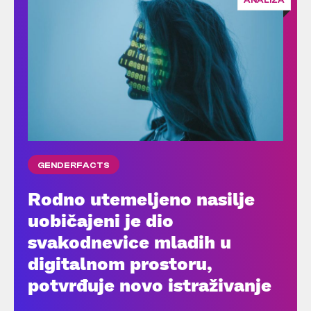
ANALIZA
GENDERFACTS
Rodno utemeljeno nasilje
uobičajeni je dio
svakodnevice mladih u
digitalnom prostoru,
potvrđuje novo istraživanje