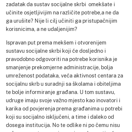
zadatak da sustav socijalne skrbi omekšate i
učinite osjetljivijim na različite potrebe,a ne da
ga urušite? Nije li cilj učiniti ga pristupačnijim
korisnicima, a ne udaljenijim?
Ispravan put prema mekšem i otvorenijem
sustavu socijalne skrbi koji će dosljedno i
pravodobno odgovoriti na potrebe korisnika je
smanjenje prekomjerne administracije, bolja
umreženost podataka, veća aktivnost centara za
socijalnu skrb u suradnji sa školama i obiteljima
te bolje informiranje građana. U tom sustavu,
udruge imaju svoje važno mjesto kao inovatori i
karika od povjerenja prema građanima u potrebi
koji su socijalno isključeni, a time i daleko od
dosega institucija. No te odlike ni po čemu nisu