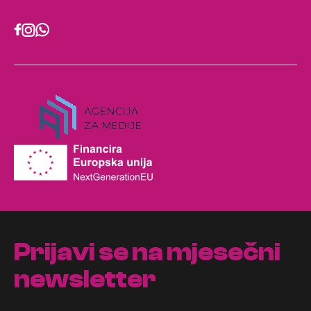
Prijavi se na mjesečni
newsletter