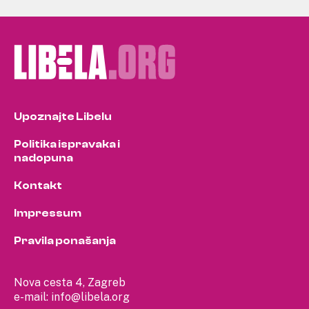
Upoznajte Libelu
Politika ispravaka i
nadopuna
Kontakt
Impressum
Pravila ponašanja
Nova cesta 4, Zagreb
e-mail:
info@libela.org