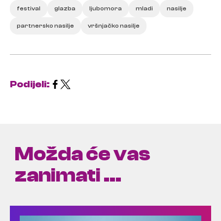
festival
glazba
ljubomora
mladi
nasilje
partnersko nasilje
vršnjačko nasilje
Podijeli:
Možda će vas
zanimati ...