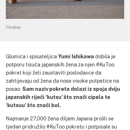
Pixabay
Glumica i spisateljica
Yumi Ishikawa
dobila je
potporu tisuća japanskih žena za njen #KuToo
pokret koji želi zaustaviti poslodavce da
zahtijevaju od žena da nose visoke potpetice na
posao.
Sam naziv pokreta dolazi iz spoja dviju
japanskih riječi ‘kutsu’ što znači cipela te
‘kutsuu’ što znači bol.
Najmanje 27,000 žena diljem Japana prošli se
tjedan pridružilo #KuToo pokretu i potpisale su