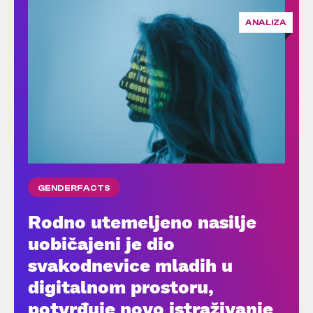
ANALIZA
GENDERFACTS
Rodno utemeljeno nasilje
uobičajeni je dio
svakodnevice mladih u
digitalnom prostoru,
potvrđuje novo istraživanje