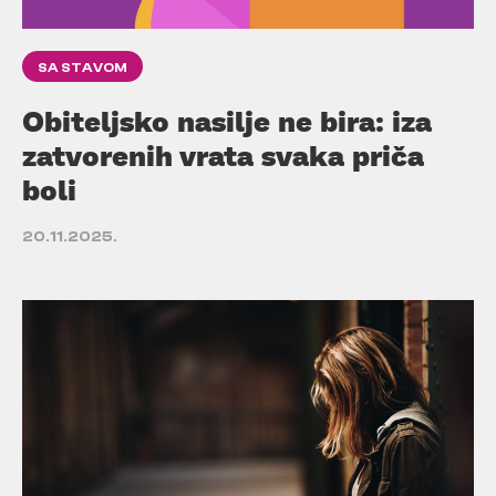
SA STAVOM
Obiteljsko nasilje ne bira: iza
zatvorenih vrata svaka priča
boli
20.11.2025.