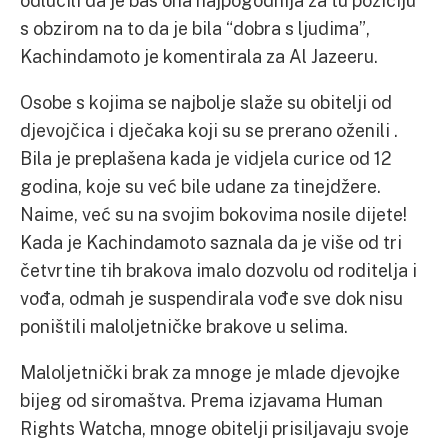
odlučili da je baš ona najpogodnija za tu poziciju
s obzirom na to da je bila “dobra s ljudima”,
Kachindamoto je komentirala za Al Jazeeru.
Osobe s kojima se najbolje slaže su obitelji od
djevojčica i dječaka koji su se prerano oženili .
Bila je preplašena kada je vidjela curice od 12
godina, koje su već bile udane za tinejdžere.
Naime, već su na svojim bokovima nosile dijete!
Kada je Kachindamoto saznala da je više od tri
četvrtine tih brakova imalo dozvolu od roditelja i
vođa, odmah je suspendirala vođe sve dok nisu
poništili maloljetničke brakove u selima.
Maloljetnički brak za mnoge je mlade djevojke
bijeg od siromaštva. Prema izjavama Human
Rights Watcha, mnoge obitelji prisiljavaju svoje