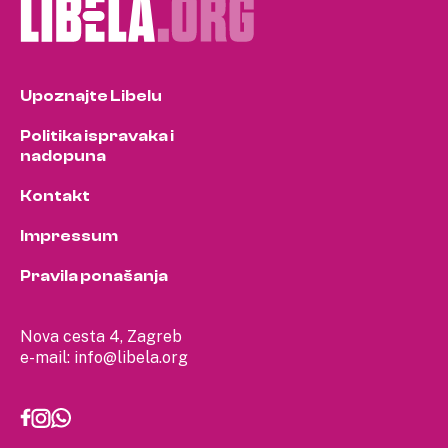
Upoznajte Libelu
Politika ispravaka i
nadopuna
Kontakt
Impressum
Pravila ponašanja
Nova cesta 4, Zagreb
e-mail:
info@libela.org