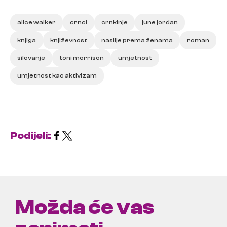
alice walker
crnci
crnkinje
june jordan
knjiga
književnost
nasilje prema ženama
roman
silovanje
toni morrison
umjetnost
umjetnost kao aktivizam
Podijeli:
Možda će vas