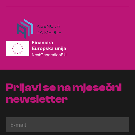
Prijavi se na mjesečni
newsletter