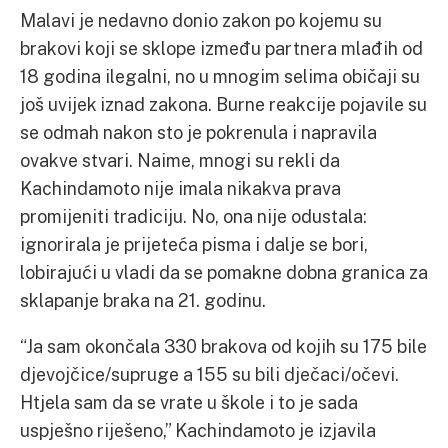
Malavi je nedavno donio zakon po kojemu su
brakovi koji se sklope između partnera mlađih od
18 godina ilegalni, no u mnogim selima običaji su
još uvijek iznad zakona. Burne reakcije pojavile su
se odmah nakon sto je pokrenula i napravila
ovakve stvari. Naime, mnogi su rekli da
Kachindamoto nije imala nikakva prava
promijeniti tradiciju. No, ona nije odustala:
ignorirala je prijeteća pisma i dalje se bori,
lobirajući u vladi da se pomakne dobna granica za
sklapanje braka na 21. godinu.
“Ja sam okončala 330 brakova od kojih su 175 bile
djevojčice/supruge a 155 su bili dječaci/očevi.
Htjela sam da se vrate u škole i to je sada
uspješno riješeno,” Kachindamoto je izjavila