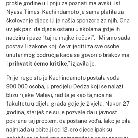
prošle godine u lipnju za poznati malavski list
Nyasa Times. Kachindamoto je sama platila za
školovanje djece ili je našla sponzore za njih. Ona
uvijek pazi da djeca ostanu u školama gdje ih
nadziru i paze “tajne majke i očevi”. “Mi smo sada
postavili zakone koji će vrijediti za sve osobe
unutar mog područja kada se govori o brakovima
i
prihvatit ćemo kritike
,” izjavila je.
Prije nego sto je Kachindamoto postala vođa
900,000 osoba, u predjelu Dedza koji se nalazi
blizu rijeke Malavi, radila je kao tajnica na
fakultetu u dijelu grada gdje je živjela. Nakon 27
godina, starješine su je pozvale da u javnosti
pokrene taj problem, da postane vođa. Iako je bila
najmlađa u obitelji od 12-ero djece ipak su