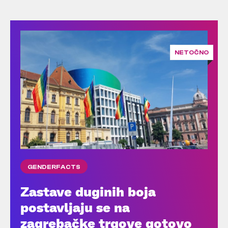
NETOČNO
GENDERFACTS
Zastave duginih boja
postavljaju se na
zagrebačke trgove gotovo