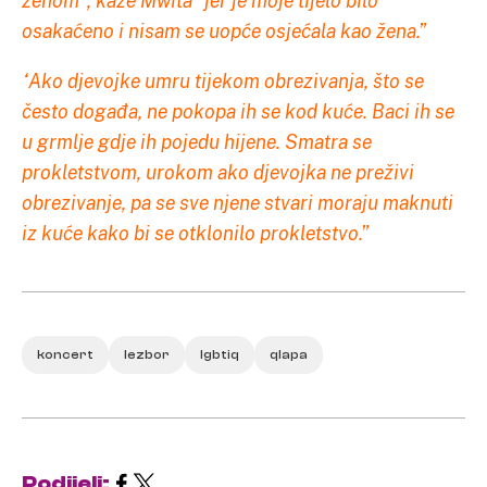
ženom”, kaže Mwita “jer je moje tijelo bilo
osakaćeno i nisam se uopće osjećala kao žena.”
“Ako djevojke umru tijekom obrezivanja, što se
često događa, ne pokopa ih se kod kuće. Baci ih se
u grmlje gdje ih pojedu hijene. Smatra se
prokletstvom, urokom ako djevojka ne preživi
obrezivanje, pa se sve njene stvari moraju maknuti
iz kuće kako bi se otklonilo prokletstvo.”
koncert
lezbor
lgbtiq
qlapa
Podijeli: