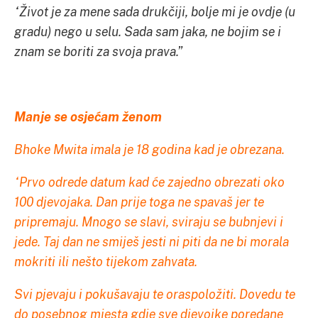
“Život je za mene sada drukčiji, bolje mi je ovdje (u
gradu) nego u selu. Sada sam jaka, ne bojim se i
znam se boriti za svoja prava.”
Manje se osjećam ženom
Bhoke Mwita imala je 18 godina kad je obrezana.
“Prvo odrede datum kad će zajedno obrezati oko
100 djevojaka. Dan prije toga ne spavaš jer te
pripremaju. Mnogo se slavi, sviraju se bubnjevi i
jede. Taj dan ne smiješ jesti ni piti da ne bi morala
mokriti ili nešto tijekom zahvata.
Svi pjevaju i pokušavaju te oraspoložiti. Dovedu te
do posebnog mjesta gdje sve djevojke poredane