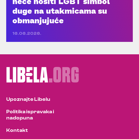
neće nositi LGBT simbol
duge na utakmicama su
obmanjujuće
16.06.2026.
Upoznajte Libelu
Politika ispravaka i
nadopuna
Kontakt