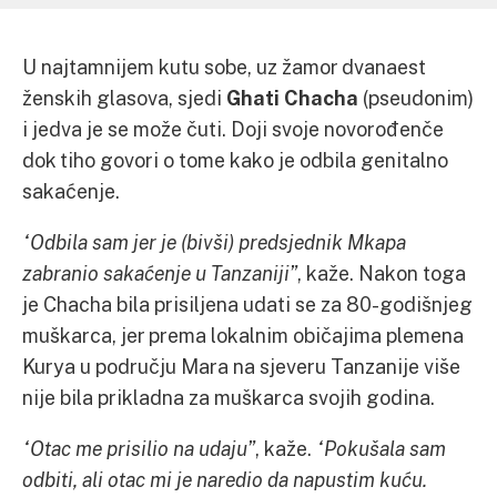
U najtamnijem kutu sobe, uz žamor dvanaest
ženskih glasova, sjedi
Ghati Chacha
(pseudonim)
i jedva je se može čuti. Doji svoje novorođenče
dok tiho govori o tome kako je odbila genitalno
sakaćenje.
“Odbila sam jer je (bivši) predsjednik Mkapa
zabranio sakaćenje u Tanzaniji”
, kaže. Nakon toga
je Chacha bila prisiljena udati se za 80-godišnjeg
muškarca, jer prema lokalnim običajima plemena
Kurya u području Mara na sjeveru Tanzanije više
nije bila prikladna za muškarca svojih godina.
“Otac me prisilio na udaju”
, kaže.
“Pokušala sam
odbiti, ali otac mi je naredio da napustim kuću.