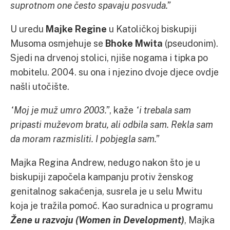
suprotnom one često spavaju posvuda.”
U uredu
Majke Regine
u Katoličkoj biskupiji
Musoma osmjehuje se
Bhoke Mwita
(pseudonim).
Sjedi na drvenoj stolici, njiše nogama i tipka po
mobitelu. 2004. su ona i njezino dvoje djece ovdje
našli utočište.
“Moj je muž umro 2003.”
, kaže
“i trebala sam
pripasti muževom bratu, ali odbila sam. Rekla sam
da moram razmisliti. I pobjegla sam.”
Majka Regina Andrew, nedugo nakon što je u
biskupiji započela kampanju protiv ženskog
genitalnog sakaćenja, susrela je u selu Mwitu
koja je tražila pomoć. Kao suradnica u programu
Žene u razvoju (Women in Development)
, Majka