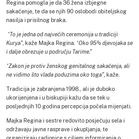
Regina pomogla je da 36 žena izbjegne
sakaćenje, te da se njih 90 oslobodi obiteljskog
nasilja i prisilnog braka.
“To je jedna od najvećih ceremonija u tradiciji
Kurya”
, kaže Majka Regina.
“Oko 95% djevojaka se
i dalje obrezuje u području Tarime.”
“Zakon je protiv ženskog genitalnog sakaćenja, ali
ne vidimo što vlada poduzima oko toga”,
kaže.
Tradicija je zabranjena 1998., ali je duboko
ukorijenjena i u biskupiji kažu da se tek u
posljednjih 10 godina percepcija počela mijenjati.
Majka Regina i sestre redovito posjećuju sela i
održavaju javne rasprave i okupljanja, te
organiziraju radionice s ciljem informiranja o