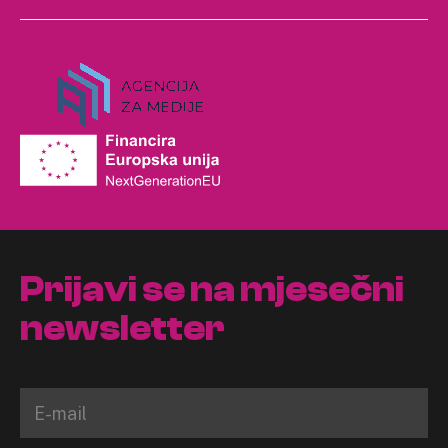
Prijavi se na mjesečni
newsletter