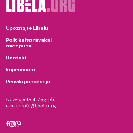
Upoznajte Libelu
Politika ispravaka i
nadopuna
Kontakt
Impressum
Pravila ponašanja
Nova cesta 4, Zagreb
e-mail:
info@libela.org