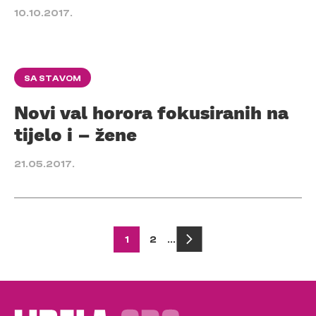
10.10.2017.
SA STAVOM
Novi val horora fokusiranih na
tijelo i – žene
21.05.2017.
Posts
1
2
…
pagination