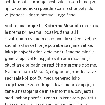
solidarnost i suradnja poslužile su kao temelj za
njihov zajednički i pojedinačan rast te potvrdu
vrijednosti i dostojanstva uloge žena.
Voditeljica projekta,
Katarina Mikulić
, smatra da
je prema prijavama i odazivu žena, ali i
rezultatima evaluacije vidljivo da su žene željne
sličnih aktivnosti te je potreba za njima velika.
Iako je najveći odaziv bio među ženama mlađih
generacija, veliki uspjeh ovih radionica bio je
okupljanje pripadnica različite starosne dobime.
Naime, smatra Mikulić, očigledan je nedostatak
sadržaja koji potiču međugeneracijsko
sudjelovanje žena i koje istovremeno okupljaju
žene u nastojanju da ih se informira, osvijesti i
međusobno poveže u znanju o ženskom pokretu
te ih se osnaži za preuzimanju inicijative za