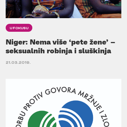
U FOKUSU
Niger: Nema više ‘pete žene’ –
seksualnih robinja i sluškinja
21.03.2019.