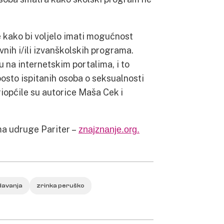
e kako bi voljelo imati mogućnost
nih i/ili izvanškolskih programa.
u na internetskim portalima, i to
posto ispitanih osoba o seksualnosti
iopćile su autorice Maša Cek i
ma udruge Pariter –
znajznanje.org.
davanja
zrinka peruško