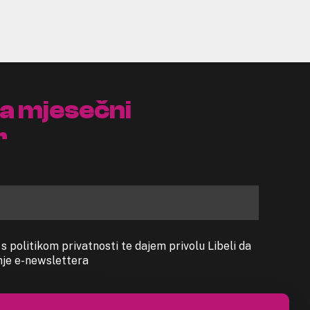
na mjesečni
r
 politikom privatnosti te dajem privolu Libeli da
anje e-newslettera