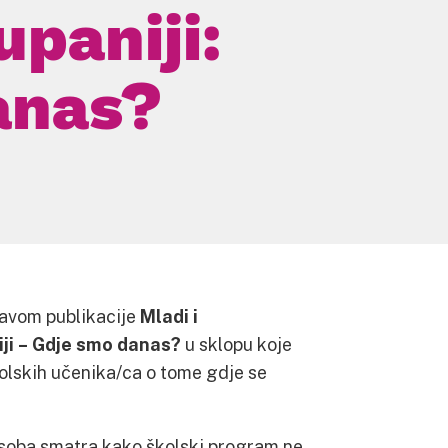
upaniji:
anas?
javom publikacije
Mladi i
ji – Gdje smo danas?
u sklopu koje
kolskih učenika/ca o tome gdje se
 osoba smatra kako školski program ne