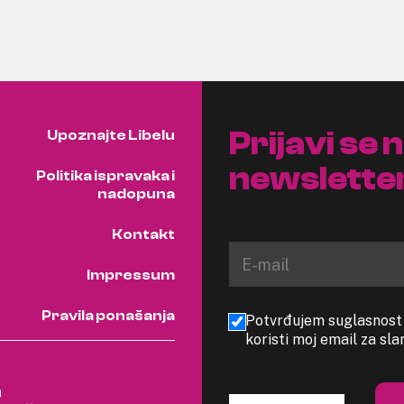
Prijavi se 
Upoznajte Libelu
newslette
Politika ispravaka i
nadopuna
Kontakt
Impressum
Pravila ponašanja
Potvrđujem suglasnost s
koristi moj email za sl