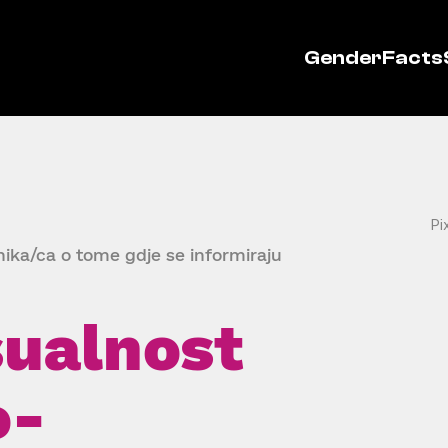
GenderFacts
Pi
nika/ca o tome gdje se informiraju
sualnost
o-