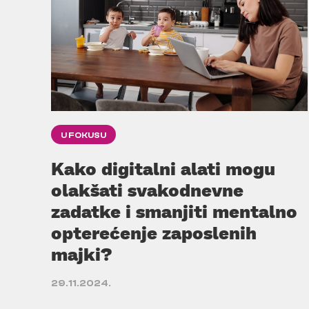
U FOKUSU
Kako digitalni alati mogu
olakšati svakodnevne
zadatke i smanjiti mentalno
opterećenje zaposlenih
majki?
29.11.2024.