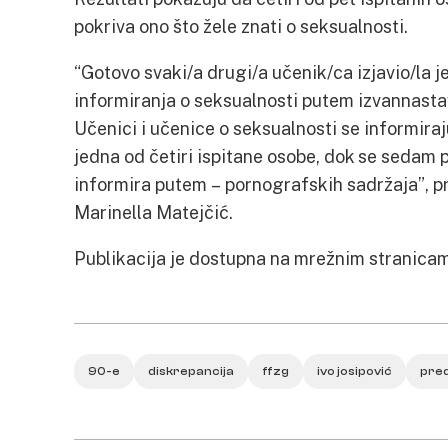
pokriva ono što žele znati o seksualnosti.
“Gotovo svaki/a drugi/a učenik/ca izjavio/la j
informiranja o seksualnosti putem izvannastav
Učenici i učenice o seksualnosti se informiraj
jedna od četiri ispitane osobe, dok se sedam 
informira putem – pornografskih sadržaja”, pr
Marinella Matejčić.
Publikacija je dostupna na mrežnim stranica
90-e
diskrepancija
ffzg
ivo josipović
pre