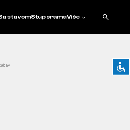
Sa stavom
Stup srama
Više
xabay