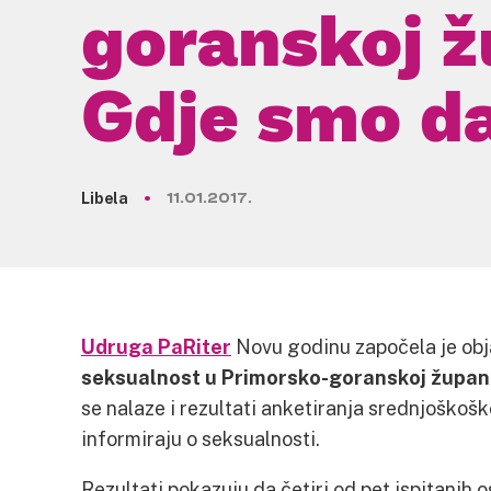
goranskoj ž
Gdje smo d
Libela
11.01.2017.
Udruga PaRiter
Novu godinu započela je ob
seksualnost u Primorsko-goranskoj župani
se nalaze i rezultati anketiranja srednjoškoš
informiraju o seksualnosti.
Rezultati pokazuju da četiri od pet ispitanih