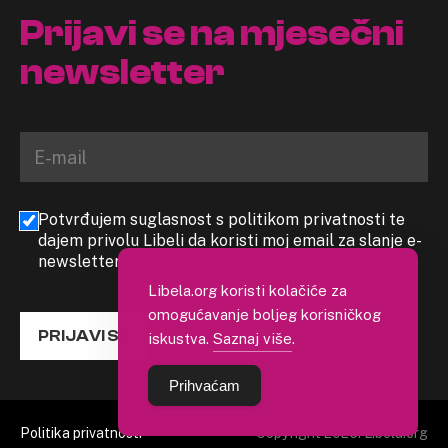
Prijavi se na mjesečni
newsletter
Potvrđujem suglasnost s politikom privatnosti te
dajem privolu Libeli da koristi moj email za slanje e-
newslettera
Libela.org koristi kolačiće za
omogućavanje boljeg korisničkog
PRIJAVI SE
iskustva.
Saznaj više
.
Prihvaćam
Politika privatnosti
Copyright 2026. Libela.org