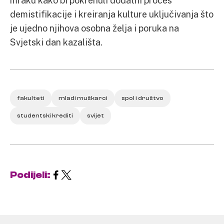
mraku kako bi pokrenuli dodatni proces
demistifikacije i kreiranja kulture uključivanja što
je ujedno njihova osobna želja i poruka na
Svjetski dan kazališta.
fakulteti
mladi muškarci
spol i društvo
studentski krediti
svijet
Podijeli: