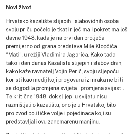
Novi život
Hrvatsko kazalište slijepih i slabovidnih osoba
svoju priču počelo je tkati riječima i pokretima još
davne 1948. kada je na prvi dan proljeća
premijerno odigrana predstava Mile Klopčića
“Mati”, u režiji Vladimira Jagarića. Kako tada
tako i dan danas Kazalište slijepih i slabovidnih,
kako kaže ravnatelj Vojin Perić, svoju sljepoću
koristi kao medij koji progovara iz mraka ne bi li
se dogodila promjena svijeta i promjena svijesti.
Te kritične 1948. dok slijepi u svijetu nisu
razmišljali o kazalištu, ono je u Hrvatskoj bilo
proizvod političke volje i pojedinaca koji su
predstavljali ovu zanemarenu manjinu.