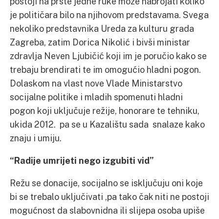
postoji na prste jedne ruke može nabrojati koliko
je političara bilo na njihovom predstavama. Svega
nekoliko predstavnika Ureda za kulturu grada
Zagreba, zatim Dorica Nikolić i bivši ministar
zdravlja Neven Ljubičić koji im je poručio kako se
trebaju brendirati te im omogućio hladni pogon.
Dolaskom na vlast nove Vlade Ministarstvo
socijalne politike i mladih spomenuti hladni
pogon koji uključuje režije, honorare te tehniku,
ukida 2012. pa se u Kazalištu sada snalaze kako
znaju i umiju.
“Radije umrijeti nego izgubiti vid”
Režu se donacije, socijalno se isključuju oni koje
bi se trebalo uključivati ,pa tako čak niti ne postoji
mogućnost da slabovnidna ili slijepa osoba upiše