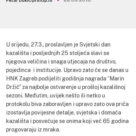
Petar Dukić/princip.hr
28.03.2013.
U srijedu, 27.3., proslavljen je Svjetski dan
kazališta i posljednjih 25 stoljeća slavi se
njegova veličina i snaga utjecaja na društvo,
pojedinca i institucije. Upravo zato će se danas u
HNK Zagreb podijeliti godišnja nagrada “Marin
Držić” za najbolje ostvarenje u prošloj kazališnoj
sezoni. Međutim, uvijek nešto ili netko u
protokolu biva zaboravljen i upravo zato ova priča
izostavlja povijesne detalje, svjetska i domaća
kazališta i posvećuje se onima koji već 65 godina
progovaraju iz mraka.