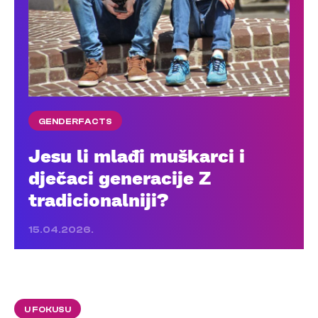
GENDERFACTS
Jesu li mlađi muškarci i
dječaci generacije Z
tradicionalniji?
15.04.2026.
U FOKUSU