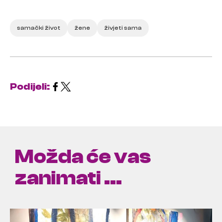
samački život
žene
živjeti sama
Podijeli:
Možda će vas
zanimati ...