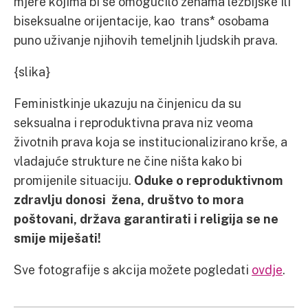
mjere kojima bi se omogućilo ženama lezbijske ili
biseksualne orijentacije, kao trans* osobama
puno uživanje njihovih temeljnih ljudskih prava.
{slika}
Feministkinje ukazuju na činjenicu da su
seksualna i reproduktivna prava niz veoma
životnih prava koja se institucionalizirano krše, a
vladajuće strukture ne čine ništa kako bi
promijenile situaciju.
Oduke o reproduktivnom
zdravlju donosi žena, društvo to mora
poštovani, država garantirati i religija se ne
smije miješati!
Sve fotografije s akcija možete pogledati
ovdje
.