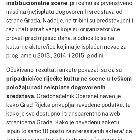
institiucionalne scene
, pri čemu se prvenstveno
misli na (ne)isplatu dogovorenih sredstava od
strane Grada. Nadalje, na tribini su predstavljeni i
rezultati istraživanja koje su organizatori/ce
proveli pred mjesec dana, a odnosilo se na
kulturne aktere/ice kojima je isplaćen novac za
programe u 2013., 2014. i 2015. godini.
Očekivano, rezultati ankete pokazali su da su
pripadnici/ce riječke kulturne scene u teškom
položaju radi neisplate dogovorenih
sredstava
. Gradonačelnik Obersnel naveo je
kako Grad Rijeka prikuplja navedene podatke, te
kako je sve dostupno i transparentno na web
stranicama Grada. Kako je navedenu anketu
ispunilo samo 18 posto zainteresiranih aktera/ica
i on istu ne smatra relevantnom, informirao je