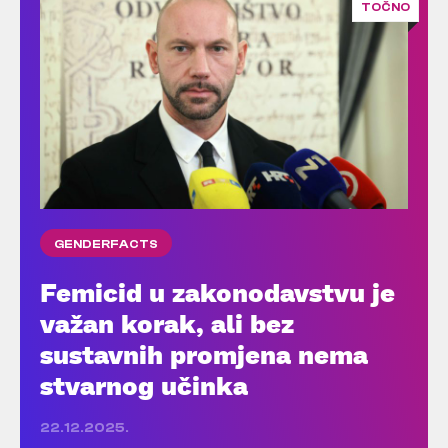
TOČNO
GENDERFACTS
Femicid u zakonodavstvu je
važan korak, ali bez
sustavnih promjena nema
stvarnog učinka
22.12.2025.