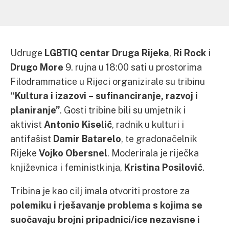
Udruge
LGBTIQ centar Druga Rijeka
,
Ri Rock
i
Drugo More
9. rujna u 18:00 sati u prostorima
Filodrammatice u Rijeci organizirale su tribinu
“Kultura i izazovi – sufinanciranje, razvoj i
planiranje”
. Gosti tribine bili su umjetnik i
aktivist
Antonio Kiselić
, radnik u kulturi i
antifašist
Damir Batarelo
, te gradonačelnik
Rijeke
Vojko Obersnel
. Moderirala je riječka
književnica i feministkinja,
Kristina Posilović
.
Tribina je kao cilj imala otvoriti prostore za
polemiku i rješavanje problema s kojima se
suočavaju brojni pripadnici/ice nezavisne i