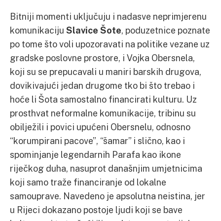
Bitniji momenti uključuju i nadasve neprimjerenu
komunikaciju
Slavice Šote
, poduzetnice poznate
po tome što voli upozoravati na politike vezane uz
gradske poslovne prostore, i Vojka Obersnela,
koji su se prepucavali u maniri barskih drugova,
dovikivajući jedan drugome tko bi što trebao i
hoće li Šota samostalno financirati kulturu. Uz
prosthvat neformalne komunikacije, tribinu su
obilježili i povici upućeni Obersnelu, odnosno
“korumpirani pacove”, “šamar” i slično, kao i
spominjanje legendarnih Parafa kao ikone
riječkog duha, nasuprot današnjim umjetnicima
koji samo traže financiranje od lokalne
samouprave. Navedeno je apsolutna neistina, jer
u Rijeci dokazano postoje ljudi koji se bave