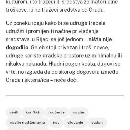
kulturom, i to tražeći ili sredstva za materijalne
troškove, ili ne tražeći sredstva od Grada.
Uz poneku ideju kako bi se udruge trebale
udružiti i promijeniti načine privlačenja
sredstava, u Rijeci se još jednom –
ništa nije
dogodilo
. Galeb stoji privezan i troši novce,
udruge koriste gradske prostore uz minimalnu ili
nikakvu naknadu. Hladni pogon košta, dugovi se
vrte, no izgleda da do skorog dogovora između
Grada i aktera/ica – neće doći.
civili
konflikti
mučenje
nasilje
nasilje nad ženama
rat
silovanje
sudan