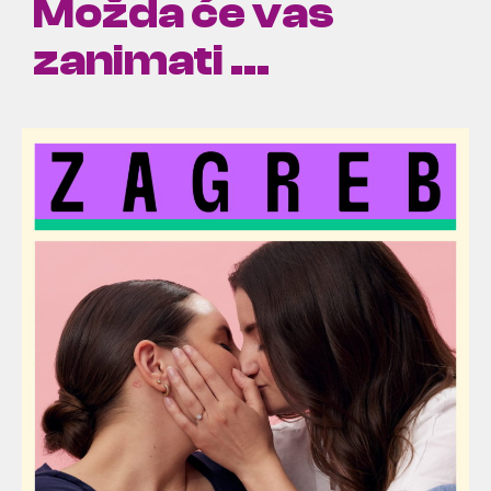
Možda će vas
zanimati ...