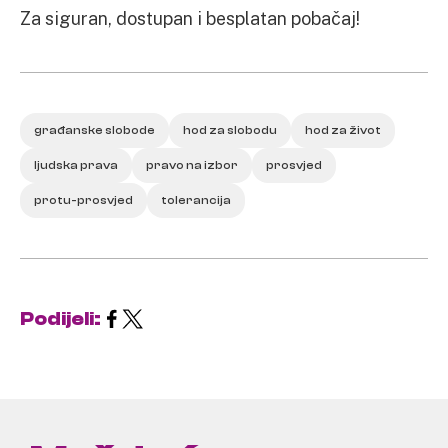
Za siguran, dostupan i besplatan pobačaj!
građanske slobode
hod za slobodu
hod za život
ljudska prava
pravo na izbor
prosvjed
protu-prosvjed
tolerancija
Podijeli: