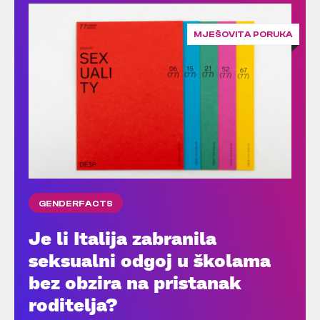
MJEŠOVITA PORUKA
GENDERFACTS
Je li Italija zabranila
seksualni odgoj u školama
bez obzira na pristanak
roditelja?