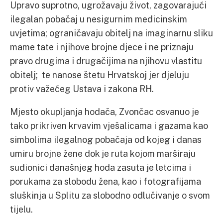
Upravo suprotno, ugrožavaju život, zagovarajući
ilegalan pobačaj u nesigurnim medicinskim
uvjetima; ograničavaju obitelj na imaginarnu sliku
mame tate i njihove brojne djece i ne priznaju
pravo drugima i drugačijima na njihovu vlastitu
obitelj; te nanose štetu Hrvatskoj jer djeluju
protiv važećeg Ustava i zakona RH.
Mjesto okupljanja hodača, Zvončac osvanuo je
tako prikriven krvavim vješalicama i gazama kao
simbolima ilegalnog pobačaja od kojeg i danas
umiru brojne žene dok je ruta kojom marširaju
sudionici današnjeg hoda zasuta je letcima i
porukama za slobodu žena, kao i fotografijama
sluškinja u Splitu za slobodno odlučivanje o svom
tijelu.