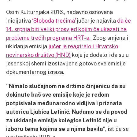
Osim Kulturnjaka 2016., nedavno osnovana
inicijativa
‘Sloboda trećima’
jučer je najavila
da će
14. srpnja biti veliki prosvjed kojim će ukazati na
probleme trećih programa HRT-a.
Zbog smjena i
ukidanja emisija
jučer je reagiralo i Hrvatsko
novinarsko društvo (HND)
koje je dodalo i da su u
jesenskoj shemi izostavljene gotovo sve emisije
dokumentarnog izraza.
“Nimalo slučajnom ne držimo činjenicu da su
dokinute baš sve emisije koje je redom
potpisivala međunarodno vidljiva i priznata
autorica Ljubica Letinić. Nadamo se da povod
za ukidanje emisija kolegice Letinić nije u
izboru tema kojima se u njima bavila”
, ističe se