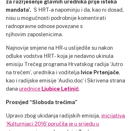
za razrješenje glavnih urednika prije isteka
mandata’.
S HRT-a napominju i da, kao ni dosad,
nisu u mogućnosti podrobnije komentirati
radnopravne odnose povezane s
njihovim zaposlenicima.
Najnovije smjene na HR-u uslijedile su nakon
odluke vodstva HRT- koja je nedavno ukinula
emisiju Trećeg programa Hrvatskog radija ‘Jutro
na trećem’, urednika i voditelja
Ivice Prtenjače
,
kao i radijske emisije ‘Audio.doc’ i Skrivena strana
dana
urednice
Ljubice Letinić
.
Prosvjed “Sloboda trećima”
Upravo zbog ukidanja radijskih emisija,
inicijativa
‘Kulturnjaci 2016’ poručila je u srijedu u