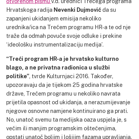
otvorenom pismu
v.d. urednici Trećega programa
Hrvatskoga radija
Nevenki Dujmović
da su
zapanjeni ukidanjem emisija nekoliko
urednika/ica na Trećem programu HR-a te od nje
traže da odmah povuče svoje odluke i prekine
‘ideološku instrumentalizaciju medija’.
“Treći program HR-a je hrvatsko kulturno
blago, a ne privatna radionica u službi
politike”
, tvrde Kulturnjaci 2016. Također,
upozoravaju da je tijekom 25 godina hrvatske
države, Trećem programu u nekoliko navrata
prijetila opasnost od ukidanja, a nerazumijevanje
njegove osnovne namjene kontinuirano ga prati.
No, unatoč svemu ta medijska oaza uspjela je, s
većim ili manjim programskim oštećenjima,
opstati unatoč boljim i lošijim fazama upravljanja.