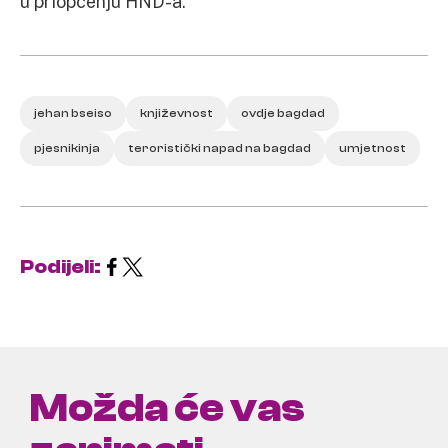
u priopćenju HND-a.
jehan bseiso
književnost
ovdje bagdad
pjesnikinja
teroristički napad na bagdad
umjetnost
Podijeli:
Možda će vas