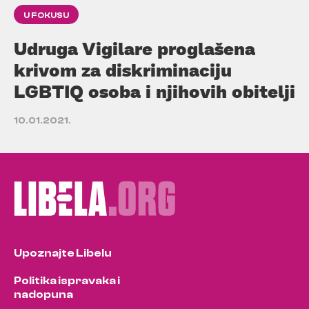
U FOKUSU
Udruga Vigilare proglašena
krivom za diskriminaciju
LGBTIQ osoba i njihovih obitelji
10.01.2021.
Upoznajte Libelu
Politika ispravaka i
nadopuna