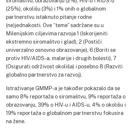
siromaštvu, obrazovanju (2%), HIV-u i AIDS-u
(25%), okolišu (3%) i 1% onih o globalnom
partnerstvu istaknuto pitanje rodne
(ne)jednakosti. Ove “teme” sadržane su u
Milenijskim ciljevima razvoja 1 (Iskorijeniti
ekstremno siromaštvo i glad), 2 (Postići
univerzalno osnovno obrazovanje), 6 (Boriti se
protiv HIV/AIDS-a, malarije i drugih bolesti), 7
(Osigurati održivost okoliša) i posebno 8 (Razviti
globalno partnerstvo za razvoj).
Istraživanje GMMP-a je također pokazalo da se
samo 8% reportaža o siromaštvu, 9% reportaža o
obrazovanju, 39% o HIV-u i AIDS-u, 4% o okolišu i
19% reportaža o globalnom partnerstvu fokusira
na žene.