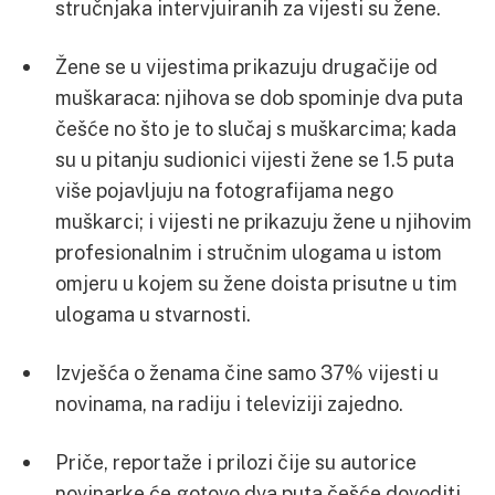
stručnjaka intervjuiranih za vijesti su žene.
Žene se u vijestima prikazuju drugačije od
muškaraca: njihova se dob spominje dva puta
češće no što je to slučaj s muškarcima; kada
su u pitanju sudionici vijesti žene se 1.5 puta
više pojavljuju na fotografijama nego
muškarci; i vijesti ne prikazuju žene u njihovim
profesionalnim i stručnim ulogama u istom
omjeru u kojem su žene doista prisutne u tim
ulogama u stvarnosti.
Izvješća o ženama čine samo 37% vijesti u
novinama, na radiju i televiziji zajedno.
Priče, reportaže i prilozi čije su autorice
novinarke će gotovo dva puta češće dovoditi