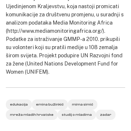
Ujedinjenom Kraljevstvu, koja nastoji promicati
komunikacije za društvenu promjenu, u suradnji s
analizom podataka Media Monitoring Africa
(http://www.mediamonitoringafrica.org/).
Podatke za istraživanje GMMP-a 2010. prikupili
su volonteri koji su pratili medije u 108 zemalja
širom svijeta. Projekt podupire UN Razvojni fond
za žene (United Nations Development Fund for
Women (UNIFEM).
edukacija
emina bužinkić
mima simić
mreža mladih hrvatske
studij o mladima
zadar