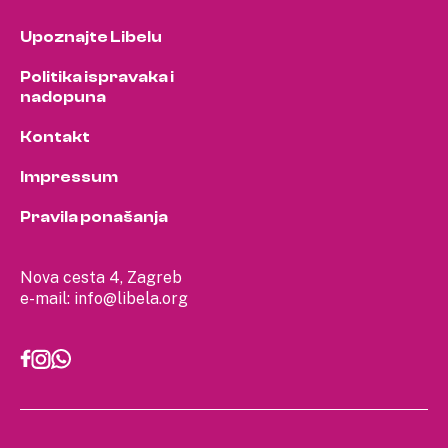
Upoznajte Libelu
Politika ispravaka i
nadopuna
Kontakt
Impressum
Pravila ponašanja
Nova cesta 4, Zagreb
e-mail:
info@libela.org