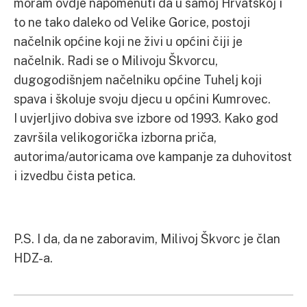
moram ovdje napomenuti da u samoj Hrvatskoj i
to ne tako daleko od Velike Gorice, postoji
načelnik općine koji ne živi u općini čiji je
načelnik. Radi se o Milivoju Škvorcu,
dugogodišnjem načelniku općine Tuhelj koji
spava i školuje svoju djecu u općini Kumrovec.
I uvjerljivo dobiva sve izbore od 1993. Kako god
završila velikogorička izborna priča,
autorima/autoricama ove kampanje za duhovitost
i izvedbu čista petica.
P.S. I da, da ne zaboravim, Milivoj Škvorc je član
HDZ-a.