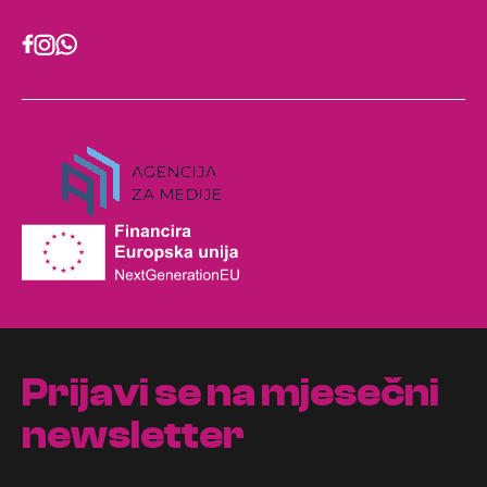
Prijavi se na mjesečni
newsletter