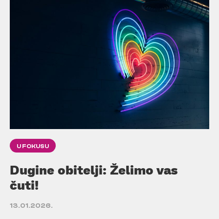
U FOKUSU
Dugine obitelji: Želimo vas
čuti!
13.01.2026.