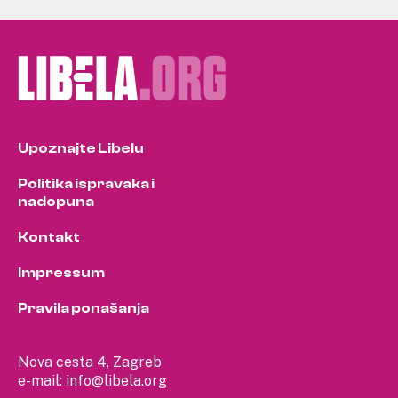
Upoznajte Libelu
Politika ispravaka i
nadopuna
Kontakt
Impressum
Pravila ponašanja
Nova cesta 4, Zagreb
e-mail:
info@libela.org