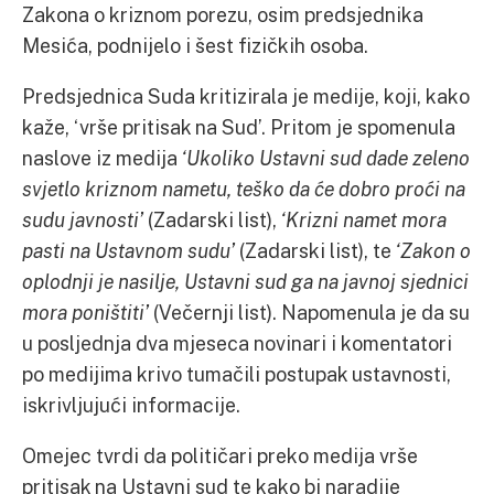
Zakona o kriznom porezu, osim predsjednika
Mesića, podnijelo i šest fizičkih osoba.
Predsjednica Suda kritizirala je medije, koji, kako
kaže, ‘vrše pritisak na Sud’. Pritom je spomenula
naslove iz medija
‘Ukoliko Ustavni sud dade zeleno
svjetlo kriznom nametu, teško da će dobro proći na
sudu javnosti’
(Zadarski list),
‘Krizni namet mora
pasti na Ustavnom sudu’
(Zadarski list), te
‘Zakon o
oplodnji je nasilje, Ustavni sud ga na javnoj sjednici
mora poništiti’
(Večernji list). Napomenula je da su
u posljednja dva mjeseca novinari i komentatori
po medijima krivo tumačili postupak ustavnosti,
iskrivljujući informacije.
Omejec tvrdi da političari preko medija vrše
pritisak na Ustavni sud te kako bi naradije