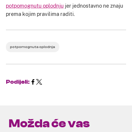
potpomognutu oplodnju
jer jednostavno ne znaju
prema kojim pravilima raditi.
potpomognuta oplodnja
Podijeli:
Možda će vas