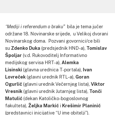
“Mediji i referendum o braku”
bila je tema jučer
održane 18. Novinarske srijede, u Velikoj dvorani
Novinarskog doma. Pozvani govornici/ce bili
su
Zdenko Duka
(predsjednik HND-a),
Tomislav
Špoljar
(v.d. Rukovoditelj Informativno
medijskog servisa HRT-a),
Alemka
Lisinski
(glavna urednica T-portala),
Ivan
Lovreček
(glavni urednik RTL-a),
Goran
Ogurlić
(glavni urednik Večernjeg lista),
Viktor
Vresnik
(glavni urednik Jutarnjeg lista),
Tonči
Matulić
(dekan Katoličko-bogoslovnog
fakulteta),
Željka Markić
i
Krešimir Planinić
(predstavnici inicijative “U ime obitelji”).