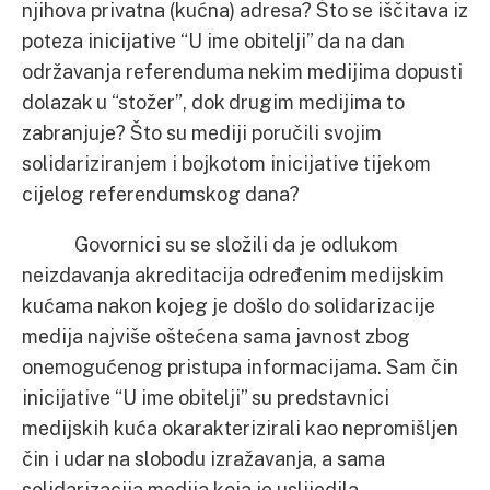
njihova privatna (kućna) adresa? Što se iščitava iz
poteza inicijative “U ime obitelji” da na dan
održavanja referenduma nekim medijima dopusti
dolazak u “stožer”, dok drugim medijima to
zabranjuje? Što su mediji poručili svojim
solidariziranjem i bojkotom inicijative tijekom
cijelog referendumskog dana?
Govornici su se složili da je odlukom
neizdavanja akreditacija određenim medijskim
kućama nakon kojeg je došlo do solidarizacije
medija najviše oštećena sama javnost zbog
onemogućenog pristupa informacijama. Sam čin
inicijative “U ime obitelji” su predstavnici
medijskih kuća okarakterizirali kao nepromišljen
čin i udar na slobodu izražavanja, a sama
solidarizacija medija koja je uslijedila