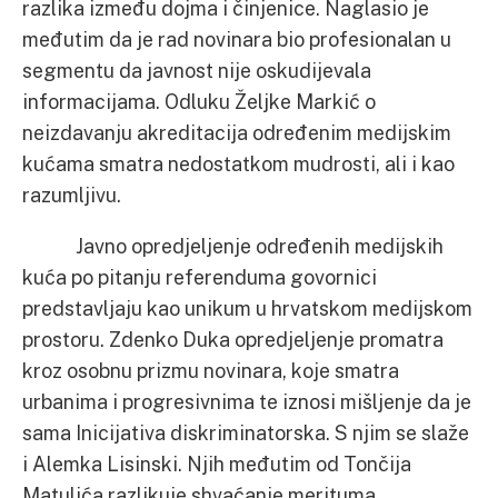
razlika između dojma i činjenice. Naglasio je
međutim da je rad novinara bio profesionalan u
segmentu da javnost nije oskudijevala
informacijama. Odluku Željke Markić o
neizdavanju akreditacija određenim medijskim
kućama smatra nedostatkom mudrosti, ali i kao
razumljivu.
Javno opredjeljenje određenih medijskih
kuća po pitanju referenduma govornici
predstavljaju kao unikum u hrvatskom medijskom
prostoru. Zdenko Duka opredjeljenje promatra
kroz osobnu prizmu novinara, koje smatra
urbanima i progresivnima te iznosi mišljenje da je
sama Inicijativa diskriminatorska. S njim se slaže
i Alemka Lisinski. Njih međutim od Tončija
Matulića razlikuje shvaćanje merituma