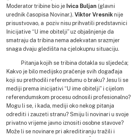
Moderator tribine bio je
Ivica Buljan
(glavni
urednik časopisa Novinar.).
Viktor Vresnik
nije
prisustvovao, a poziv nisu prihvatili predstavnici
Inicijative “U ime obitelji” uz objašnjenje da
smatraju da tribina nema adekvatan srazmjer
snaga dvaju gledišta na cjelokupnu situaciju.
Pitanja kojih se tribina dotakla su sljedeća;
Kakvo je bilo medijsko praćenje svih događaja
koji su prethodili referendumu o braku? Jesu li se
mediji prema inicijativi “U ime obitelji” i cijelom
referendumskom procesu odnosili profesionalno?
Mogu li se, i kada, mediji oko nekog pitanja
odrediti i zauzeti stranu? Smiju li novinari u svoje
privatno vrijeme javno iznositi osobne stavove?
Može li se novinare pri akreditiranju tražili i