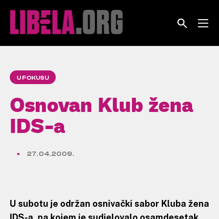
Skip
to
content
U FOKUSU
Osnovan Klub žena
IDS-a
27.04.2009.
U subotu je održan osnivački sabor Kluba žena
IDS-a, na kojem je sudjelovalo osamdesetak