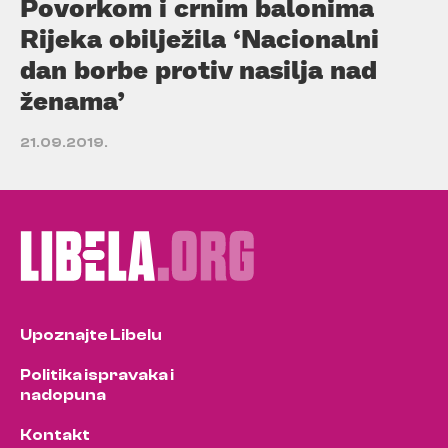
Povorkom i crnim balonima
Rijeka obilježila ‘Nacionalni
dan borbe protiv nasilja nad
ženama’
21.09.2019.
Upoznajte Libelu
Politika ispravaka i
nadopuna
Kontakt