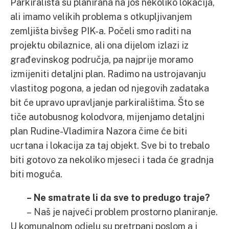
Parkirališta su planirana na još nekoliko lokacija,
ali imamo velikih problema s otkupljivanjem
zemljišta bivšeg PIK-a. Počeli smo raditi na
projektu obilaznice, ali ona dijelom izlazi iz
građevinskog područja, pa najprije moramo
izmijeniti detaljni plan. Radimo na ustrojavanju
vlastitog pogona, a jedan od njegovih zadataka
bit će upravo upravljanje parkiralištima. Što se
tiče autobusnog kolodvora, mijenjamo detaljni
plan Rudine-Vladimira Nazora čime će biti
ucrtana i lokacija za taj objekt. Sve bi to trebalo
biti gotovo za nekoliko mjeseci i tada će gradnja
biti moguća.
– Ne smatrate li da sve to predugo traje?
– Naš je najveći problem prostorno planiranje.
U komunalnom odjelu su pretrpani poslom a i