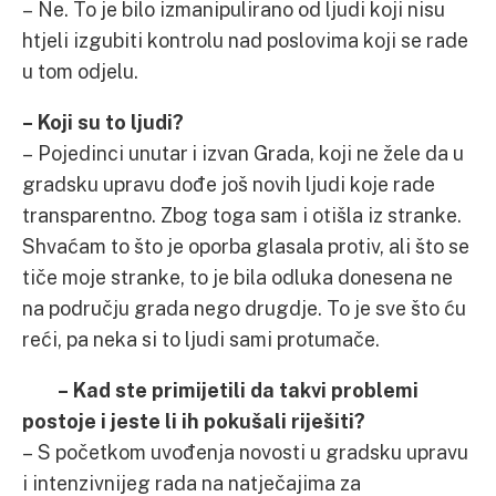
– Ne. To je bilo izmanipulirano od ljudi koji nisu
htjeli izgubiti kontrolu nad poslovima koji se rade
u tom odjelu.
– Koji su to ljudi?
– Pojedinci unutar i izvan Grada, koji ne žele da u
gradsku upravu dođe još novih ljudi koje rade
transparentno. Zbog toga sam i otišla iz stranke.
Shvaćam to što je oporba glasala protiv, ali što se
tiče moje stranke, to je bila odluka donesena ne
na području grada nego drugdje. To je sve što ću
reći, pa neka si to ljudi sami protumače.
– Kad ste primijetili da takvi problemi
postoje i jeste li ih pokušali riješiti?
– S početkom uvođenja novosti u gradsku upravu
i intenzivnijeg rada na natječajima za