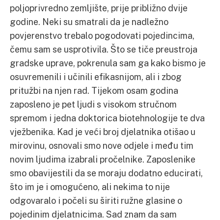
poljoprivredno zemljište, prije približno dvije
godine. Neki su smatrali da je nadležno
povjerenstvo trebalo pogodovati pojedincima,
čemu sam se usprotivila. Što se tiče preustroja
gradske uprave, pokrenula sam ga kako bismo je
osuvremenili i učinili efikasnijom, ali i zbog
pritužbi na njen rad. Tijekom osam godina
zaposleno je pet ljudi s visokom stručnom
spremom i jedna doktorica biotehnologije te dva
vježbenika. Kad je veći broj djelatnika otišao u
mirovinu, osnovali smo nove odjele i među tim
novim ljudima izabrali pročelnike. Zaposlenike
smo obavijestili da se moraju dodatno educirati,
što im je i omogućeno, ali nekima to nije
odgovaralo i počeli su širiti ružne glasine o
pojedinim djelatnicima. Sad znam da sam