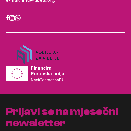
e-mail:
info@libela.org
Prijavi se na mjesečni
newsletter