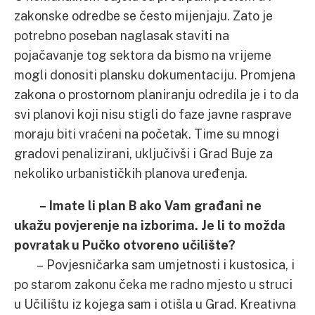
zakonske odredbe se često mijenjaju. Zato je
potrebno poseban naglasak staviti na
pojačavanje tog sektora da bismo na vrijeme
mogli donositi plansku dokumentaciju. Promjena
zakona o prostornom planiranju odredila je i to da
svi planovi koji nisu stigli do faze javne rasprave
moraju biti vraćeni na početak. Time su mnogi
gradovi penalizirani, uključivši i Grad Buje za
nekoliko urbanističkih planova uređenja.
– Imate li plan B ako Vam građani ne
ukažu povjerenje na izborima. Je li to možda
povratak u Pučko otvoreno učilište?
– Povjesničarka sam umjetnosti i kustosica, i
po starom zakonu čeka me radno mjesto u struci
u Učilištu iz kojega sam i otišla u Grad. Kreativna