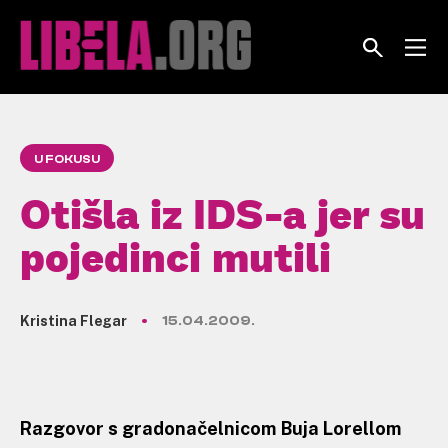
Skip
to
content
U FOKUSU
Otišla iz IDS-a jer su
pojedinci mutili
Kristina Flegar
15.04.2009.
Razgovor s gradonačelnicom Buja Lorellom