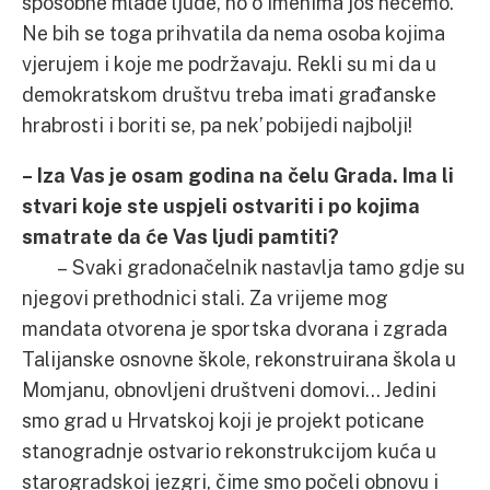
sposobne mlade ljude, no o imenima još nećemo.
Ne bih se toga prihvatila da nema osoba kojima
vjerujem i koje me podržavaju. Rekli su mi da u
demokratskom društvu treba imati građanske
hrabrosti i boriti se, pa nek’ pobijedi najbolji!
– Iza Vas je osam godina na čelu Grada. Ima li
stvari koje ste uspjeli ostvariti i po kojima
smatrate da će Vas ljudi pamtiti?
– Svaki gradonačelnik nastavlja tamo gdje su
njegovi prethodnici stali. Za vrijeme mog
mandata otvorena je sportska dvorana i zgrada
Talijanske osnovne škole, rekonstruirana škola u
Momjanu, obnovljeni društveni domovi… Jedini
smo grad u Hrvatskoj koji je projekt poticane
stanogradnje ostvario rekonstrukcijom kuća u
starogradskoj jezgri, čime smo počeli obnovu i