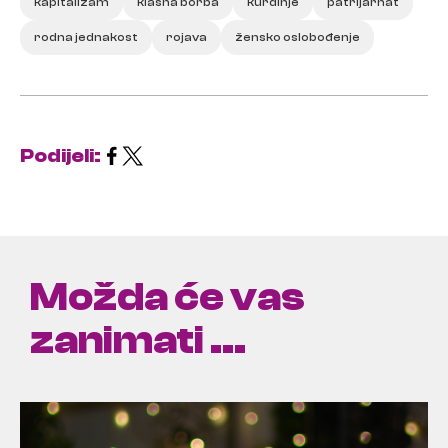
kapitalizam
klasna borba
kurdinje
patrijarhat
rodna jednakost
rojava
žensko oslobođenje
Podijeli:
Možda će vas
zanimati ...