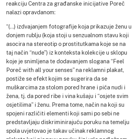
reakciju Centra za građanske inicijative Poreč
nalazi opravdanom:
“(…) izdvajanjem fotografije koja prikazuje ženu u
donjem rublju (koja stoji u senzualnom stavu koji
asocira na stereotip o prostitutkama koje se na
taj način “nude”) iz konteksta kolekcije u sklopu
koje je snimljena te dodavanjem slogana “Feel
Poreč with all your senses” na reklamni plakat,
postiže se efekt kojim se sugerira da se
muškarcima za stolom pored hrane i pića nudi i
žena, tj. da pored ribe i vina kušaju i “osjete svim
osjetilima” i ženu. Prema tome, način na koji su
spojeni različiti elementi koji sami po sebi ne
predstavljaju diskriminirajuću poruku na temelju
spola uvjetovao je takav učinak reklamnog