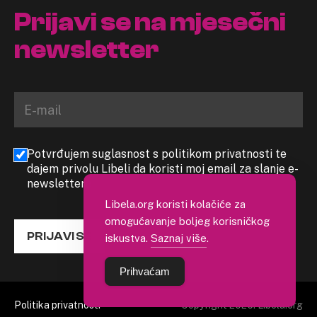
Prijavi se na mjesečni
newsletter
Potvrđujem suglasnost s politikom privatnosti te
dajem privolu Libeli da koristi moj email za slanje e-
newslettera
Libela.org koristi kolačiće za
omogućavanje boljeg korisničkog
PRIJAVI SE
iskustva.
Saznaj više
.
Prihvaćam
Politika privatnosti
Copyright 2026. Libela.org