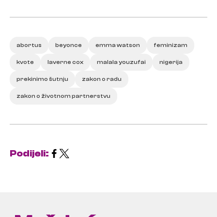
abortus
beyonce
emma watson
feminizam
kvote
laverne cox
malala youzufai
nigerija
prekinimo šutnju
zakon o radu
zakon o životnom partnerstvu
Podijeli: