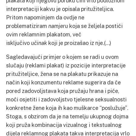
plakata koji njegovu poruku čini vrlo podložnom
interpretaciji kakvu je opisala pritužiteljica.
Pritom napominjem da ovdje ne
problematiziram
namjeru
koja se željela postići
ovim reklamnim plakatom, već
isključivo
učinak
koji je proizašao iz nje.(…)
Sagledavajući primjer o kojem se radi u ovom
slučaju (reklami plakat) iz pozicije interpretacije
pritužiteljice, žena se na plakatu prikazuje na
način koji konzumentu reklame sugerira da će
pored zadovoljstava koja pružaju hrana i piće,
moći osjetiti i zadovoljstvo tjelesne seksualnosti
konkretne žene koja ih kao muškarce “poslužuje”.
Stoga, s obzirom da je na temelju ukupnog dojma
koji pruža kombinacija vizualnog i tekstualnog
dijela reklamnog plakata takva interpretacija vrlo