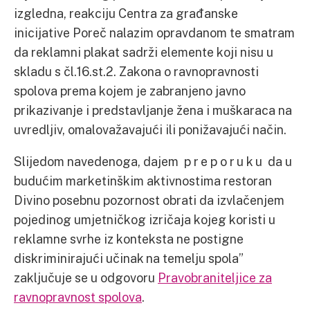
izgledna, reakciju Centra za građanske
inicijative Poreč nalazim opravdanom te smatram
da reklamni plakat sadrži elemente koji nisu u
skladu s čl.16.st.2. Zakona o ravnopravnosti
spolova prema kojem je zabranjeno javno
prikazivanje i predstavljanje žena i muškaraca na
uvredljiv, omalovažavajući ili ponižavajući način.
Slijedom navedenoga, dajem p r e p o r u k u da u
budućim marketinškim aktivnostima restoran
Divino posebnu pozornost obrati da izvlačenjem
pojedinog umjetničkog izričaja kojeg koristi u
reklamne svrhe iz konteksta ne postigne
diskriminirajući učinak na temelju spola”
zaključuje se u odgovoru
Pravobraniteljice za
ravnopravnost spolova
.