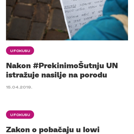
U FOKUSU
Nakon #PrekinimoŠutnju UN
istražuje nasilje na porodu
15.04.2019.
U FOKUSU
Zakon o pobačaju u Iowi