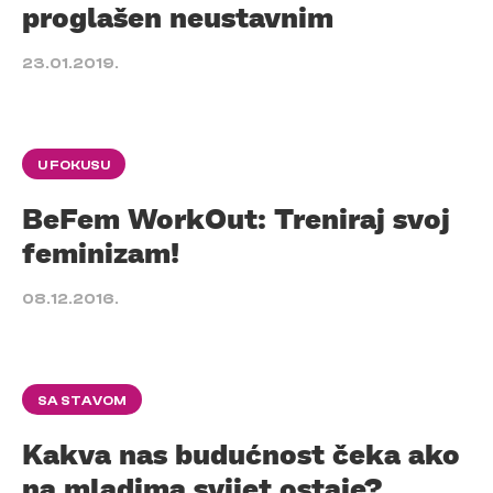
proglašen neustavnim
23.01.2019.
U FOKUSU
BeFem WorkOut: Treniraj svoj
feminizam!
08.12.2016.
SA STAVOM
Kakva nas budućnost čeka ako
na mladima svijet ostaje?