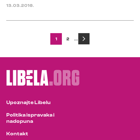
13.03.2016.
Posts
1
2
…
pagination
Upoznajte Libelu
Politika ispravaka i
nadopuna
Kontakt