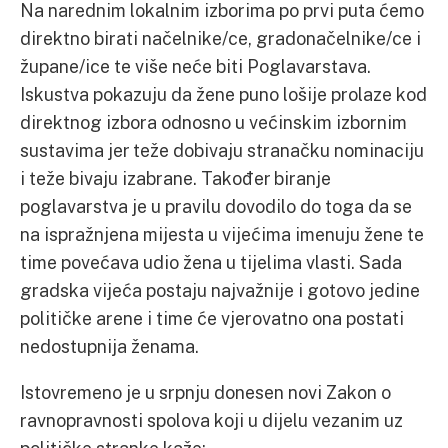
Na narednim lokalnim izborima po prvi puta ćemo
direktno birati načelnike/ce, gradonačelnike/ce i
župane/ice te više neće biti Poglavarstava.
Iskustva pokazuju da žene puno lošije prolaze kod
direktnog izbora odnosno u većinskim izbornim
sustavima jer teže dobivaju stranačku nominaciju
i teže bivaju izabrane. Također biranje
poglavarstva je u pravilu dovodilo do toga da se
na ispražnjena mijesta u vijećima imenuju žene te
time povećava udio žena u tijelima vlasti. Sada
gradska vijeća postaju najvažnije i gotovo jedine
političke arene i time će vjerovatno ona postati
nedostupnija ženama.
Istovremeno je u srpnju donesen novi Zakon o
ravnopravnosti spolova koji u dijelu vezanim uz