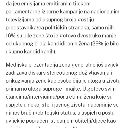
da jeu emisijama emitiranim tijekom
parlamentarne izborne kampanje na nacionalnim
televizijama od ukupnog broja gostiju
predstavnika/ca političkih stranaka, samo njih
16% su bile žene što je gotovo dvostruko manje
od ukupnog broja kandidiranih žena (29% je bilo
ukupno kandidiranih).
Medijska prezentacija žena generalno još uvijek
zadržava diskurs stereotipnog doživljavanja i
prikazivanja žene kao osobe čija je uloga u životu
primarno uloga supruge i majke. U gotovo svim
člancima/intervjuima/portretima žena koje su
uspjele u nekoj sferi javnog života, napominje se
njihov bračni/obiteljski status, a uspjeh u poslu
uvijek je popraćen isticanjem obitelji/djece kao