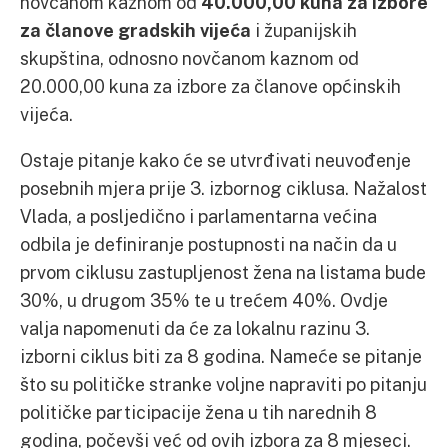
novčanom kaznom od
40.000,00 kuna za izbore
za članove gradskih vijeća
i županijskih
skupština, odnosno novčanom kaznom od
20.000,00 kuna za izbore za članove općinskih
vijeća.
Ostaje pitanje kako će se utvrđivati neuvođenje
posebnih mjera prije 3. izbornog ciklusa. Nažalost
Vlada, a posljedično i parlamentarna većina
odbila je definiranje postupnosti na način da u
prvom ciklusu zastupljenost žena na listama bude
30%, u drugom 35% te u trećem 40%. Ovdje
valja napomenuti da će za lokalnu razinu 3.
izborni ciklus biti za 8 godina. Nameće se pitanje
što su političke stranke voljne napraviti po pitanju
političke participacije žena u tih narednih 8
godina, počevši već od ovih izbora za 8 mjeseci.