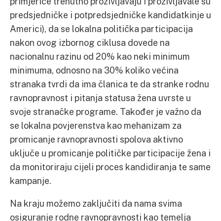
primjerice trenutno proživljavaju i proživljavale su
predsjedničke i potpredsjedničke kandidatkinje u
Americi), da se lokalna politička participacija
nakon ovog izbornog ciklusa dovede na
nacionalnu razinu od 20% kao neki minimum
minimuma, odnosno na 30% koliko većina
stranaka tvrdi da ima članica te da stranke rodnu
ravnopravnost i pitanja statusa žena uvrste u
svoje stranačke programe. Također je važno da
se lokalna povjerenstva kao mehanizam za
promicanje ravnopravnosti spolova aktivno
uključe u promicanje političke participacije žena i
da monitoriraju cijeli proces kandidiranja te same
kampanje.
Na kraju možemo zaključiti da nama svima
osiguranje rodne ravnopravnosti kao temelja