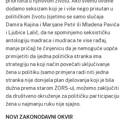
prioriteta u njihovom životu. Ako svemu ovome
dodamo seksizam koji je i više nego prisutan u
političkom životu (sjetimo se samo slučaja
Damira Kajina i Marijane Petir ili Mladena Pavića
i Ljubice Lalić, da ne spominjemo seksističku
antologiju madraca i mudraca te vise rađaj,
manje pričaj) te činjenicu da je nemoguće uopće
primijetiti da ijedna politička stranka ima
strategiju na koji način povećati uključivanje
žena u politiku (samo primjera radi niti jedna
stranka nije donijela plan djelovanja koji je bila
dužna prema starom ZORS-u), možemo zaključiti
da društveno okruženje za političku participaciju
žena u najmanju ruku nije sjajno.
NOVI ZAKONODAVNI OKVIR