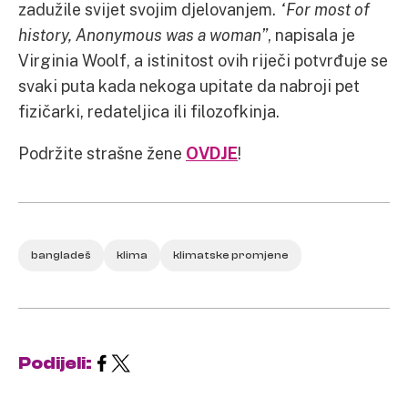
zadužile svijet svojim djelovanjem.
“For most of
history, Anonymous was a woman”
, napisala je
Virginia Woolf, a istinitost ovih riječi potvrđuje se
svaki puta kada nekoga upitate da nabroji pet
fizičarki, redateljica ili filozofkinja.
Podržite strašne žene
OVDJE
!
bangladeš
klima
klimatske promjene
Podijeli: