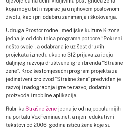
djevojčicama učini vidljivima postignuća žena
koja mogu biti inspiracija u njihovom poslovnom
životu, kao i pri odabiru zanimanja i školovanja.
Udruga Prostor rodne i medijske kulture K-zona
jedna je od dobitnica programa potpore “Pokreni
nešto svoje”, a odabrana je uz šest drugih
projekata između ukupno 312 prijava za ideju
daljnjeg razvoja društvene igre i brenda “Strašne
žene”. Kroz šestomjesečni program projekta za
jedinstveni proizvod “Strašne žene” predviđen je
razvoj i nadogradnja igre te razvoj dodatnih
proizvoda i mobilne aplikacije.
Rubrika
Strašne žene
jedna je od najpopularnijih
na portalu VoxFeminae.net, a njeni edukativni
tekstovi od 2006. godina ističu žene koje su