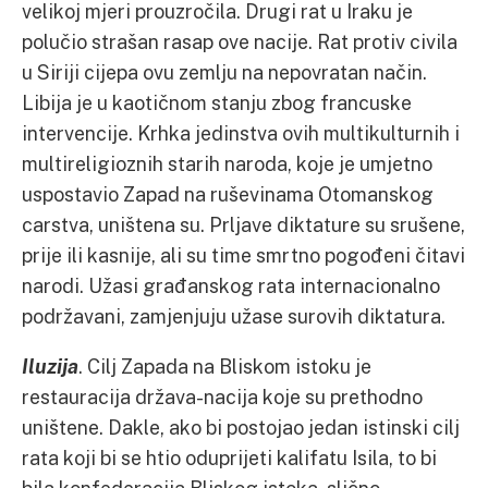
velikoj mjeri prouzročila. Drugi rat u Iraku je
polučio strašan rasap ove nacije. Rat protiv civila
u Siriji cijepa ovu zemlju na nepovratan način.
Libija je u kaotičnom stanju zbog francuske
intervencije. Krhka jedinstva ovih multikulturnih i
multireligioznih starih naroda, koje je umjetno
uspostavio Zapad na ruševinama Otomanskog
carstva, uništena su. Prljave diktature su srušene,
prije ili kasnije, ali su time smrtno pogođeni čitavi
narodi. Užasi građanskog rata internacionalno
podržavani, zamjenjuju užase surovih diktatura.
Iluzija
. Cilj Zapada na Bliskom istoku je
restauracija država-nacija koje su prethodno
uništene. Dakle, ako bi postojao jedan istinski cilj
rata koji bi se htio oduprijeti kalifatu Isila, to bi