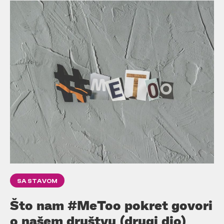
SA STAVOM
Što nam #MeToo pokret govori
o našem društvu (drugi dio)