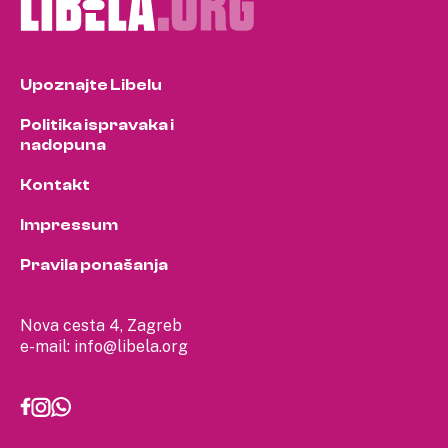
Upoznajte Libelu
Politika ispravaka i
nadopuna
Kontakt
Impressum
Pravila ponašanja
Nova cesta 4, Zagreb
e-mail:
info@libela.org