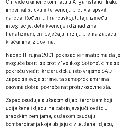
Oni vide u američkom ratu u Afganistanu i Iraku
imperijalističku intervenciju protiv arapskih
naroda. Rođeni u Francuskoj, lutaju između
integracije, delinkvencije i džihadizma.
Fanatizirani, oni osjećaju mržnju prema Zapadu,
kršćanima, židovima.
Napad 11. rujna 2001. pokazao je fanaticima da je
moguće boriti se protiv ‘Velikog Sotone’, čime se
pokreću vječiti križari, dok u isto vrijeme SAD i
Zapad sa svoje strane, ta samoproklamirana
osovina dobra, pokreće rat protiv osovine zla.
Zapad osuđuje s užasom slijepi terorizam koji
ubija žene i djecu, ne zabrinjavajući se što u
arapskim zemljama, s užasom osuđuju
bombardiranja koja ubijaju civile, žene i djecu,