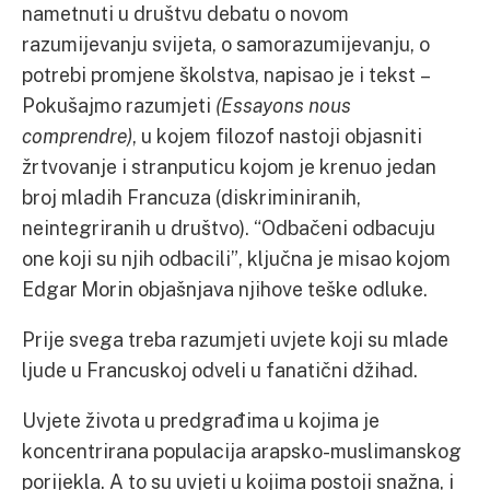
nametnuti u društvu debatu o novom
razumijevanju svijeta, o samorazumijevanju, o
potrebi promjene školstva, napisao je i tekst –
Pokušajmo razumjeti
(Essayons nous
comprendre)
, u kojem filozof nastoji objasniti
žrtvovanje i stranputicu kojom je krenuo jedan
broj mladih Francuza (diskriminiranih,
neintegriranih u društvo). “Odbačeni odbacuju
one koji su njih odbacili”, ključna je misao kojom
Edgar Morin objašnjava njihove teške odluke.
Prije svega treba razumjeti uvjete koji su mlade
ljude u Francuskoj odveli u fanatični džihad.
Uvjete života u predgrađima u kojima je
koncentrirana populacija arapsko-muslimanskog
porijekla. A to su uvjeti u kojima postoji snažna, i