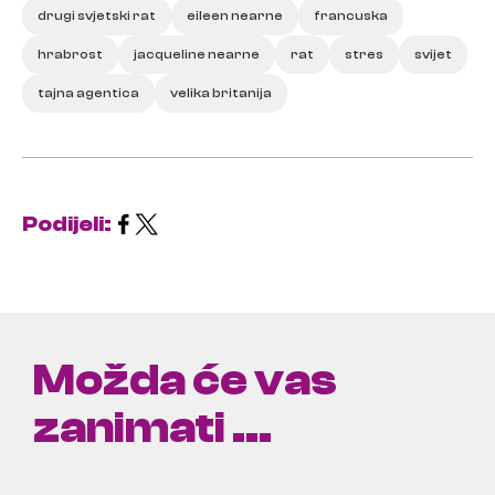
drugi svjetski rat
eileen nearne
francuska
hrabrost
jacqueline nearne
rat
stres
svijet
tajna agentica
velika britanija
Podijeli:
Možda će vas
zanimati ...