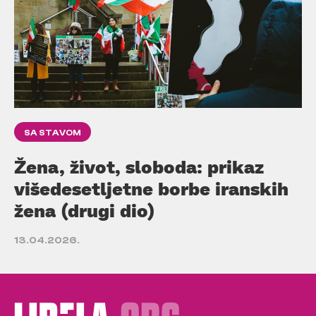
SA STAVOM
Žena, život, sloboda: prikaz
višedesetljetne borbe iranskih
žena (drugi dio)
13.04.2026.