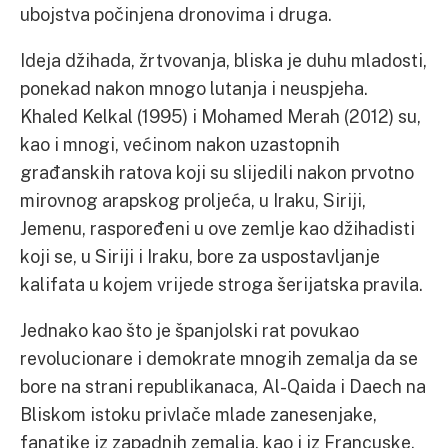
ubojstva počinjena dronovima i druga.
Ideja džihada, žrtvovanja, bliska je duhu mladosti,
ponekad nakon mnogo lutanja i neuspjeha.
Khaled Kelkal (1995) i Mohamed Merah (2012) su,
kao i mnogi, većinom nakon uzastopnih
građanskih ratova koji su slijedili nakon prvotno
mirovnog arapskog proljeća, u Iraku, Siriji,
Jemenu, raspoređeni u ove zemlje kao džihadisti
koji se, u Siriji i Iraku, bore za uspostavljanje
kalifata u kojem vrijede stroga šerijatska pravila.
Jednako kao što je španjolski rat povukao
revolucionare i demokrate mnogih zemalja da se
bore na strani republikanaca, Al-Qaida i Daech na
Bliskom istoku privlače mlade zanesenjake,
fanatike iz zapadnih zemalja, kao i iz Francuske.