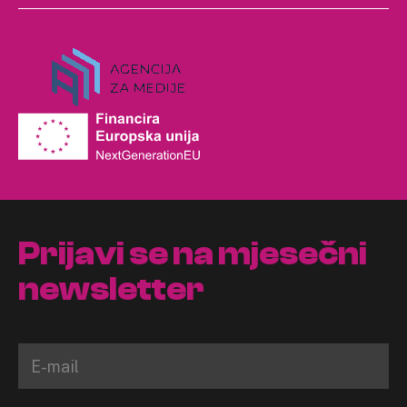
Prijavi se na mjesečni
newsletter