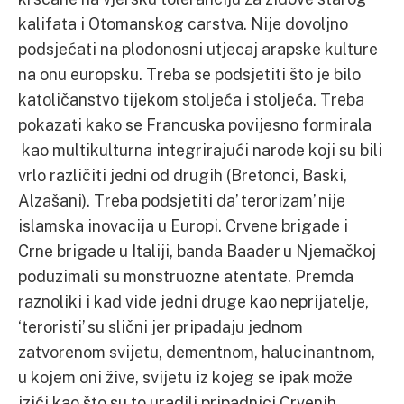
kalifata i Otomanskog carstva. Nije dovoljno
podsjećati na plodonosni utjecaj arapske kulture
na onu europsku. Treba se podsjetiti što je bilo
katoličanstvo tijekom stoljeća i stoljeća. Treba
pokazati kako se Francuska povijesno formirala
kao multikulturna integrirajući narode koji su bili
vrlo različiti jedni od drugih (Bretonci, Baski,
Alzašani). Treba podsjetiti da’ terorizam’ nije
islamska inovacija u Europi. Crvene brigade i
Crne brigade u Italiji, banda Baader u Njemačkoj
poduzimali su monstruozne atentate. Premda
raznoliki i kad vide jedni druge kao neprijatelje,
‘teroristi’ su slični jer pripadaju jednom
zatvorenom svijetu, dementnom, halucinantnom,
u kojem oni žive, svijetu iz kojeg se ipak može
izići kao što su to uradili pripadnici Crvenih