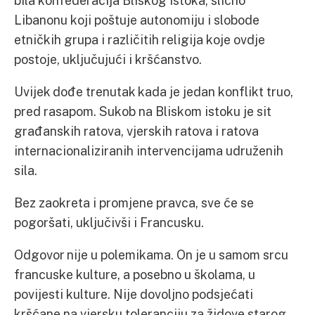
bila konfederacija Bliskog istoka, slično
Libanonu koji poštuje autonomiju i slobode
etničkih grupa i različitih religija koje ovdje
postoje, uključujući i kršćanstvo.
Uvijek dođe trenutak kada je jedan konflikt truo,
pred rasapom. Sukob na Bliskom istoku je sit
građanskih ratova, vjerskih ratova i ratova
internacionaliziranih intervencijama udruženih
sila.
Bez zaokreta i promjene pravca, sve će se
pogoršati, uključivši i Francusku.
Odgovor nije u polemikama. On je u samom srcu
francuske kulture, a posebno u školama, u
povijesti kulture. Nije dovoljno podsjećati
kršćane na vjersku toleranciju za židove starog