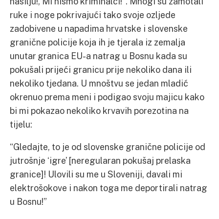
nasilju!, Mi nismo kriminalci!”. Mnogi su zamotali
ruke i noge pokrivajući tako svoje ozljede
zadobivene u napadima hrvatske i slovenske
granične policije koja ih je tjerala iz zemalja
unutar granica EU-a natrag u Bosnu kada su
pokušali prijeći granicu prije nekoliko dana ili
nekoliko tjedana. U mnoštvu se jedan mladić
okrenuo prema meni i podigao svoju majicu kako
bi mi pokazao nekoliko krvavih porezotina na
tijelu:
“Gledajte, to je od slovenske granične policije od
jutrošnje ‘igre’ [neregularan pokušaj prelaska
granice]! Ulovili su me u Sloveniji, davali mi
elektrošokove i nakon toga me deportirali natrag
u Bosnu!”