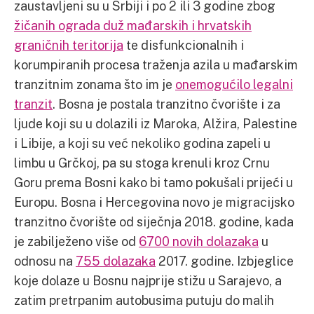
zaustavljeni su u Srbiji i po 2 ili 3 godine zbog
žičanih ograda duž mađarskih i hrvatskih
graničnih teritorija
te disfunkcionalnih i
korumpiranih procesa traženja azila u mađarskim
tranzitnim zonama što im je
onemogućilo legalni
tranzit
. Bosna je postala tranzitno čvorište i za
ljude koji su u dolazili iz Maroka, Alžira, Palestine
i Libije, a koji su već nekoliko godina zapeli u
limbu u Grčkoj, pa su stoga krenuli kroz Crnu
Goru prema Bosni kako bi tamo pokušali prijeći u
Europu. Bosna i Hercegovina novo je migracijsko
tranzitno čvorište od siječnja 2018. godine, kada
je zabilježeno više od
6700 novih dolazaka
u
odnosu na
755 dolazaka
2017. godine. Izbjeglice
koje dolaze u Bosnu najprije stižu u Sarajevo, a
zatim pretrpanim autobusima putuju do malih