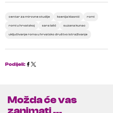
centar za mirovne studije
ksenija klasnić
romi
romi u hrvatskoj
sara lalić
suzana kunac
uključivanje roma u hrvatsko društvo istraživanje
Podijeli:
Možda će vas
zanimati ...