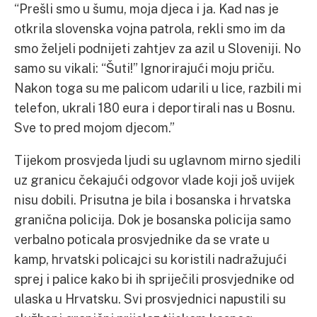
“Prešli smo u šumu, moja djeca i ja. Kad nas je
otkrila slovenska vojna patrola, rekli smo im da
smo željeli podnijeti zahtjev za azil u Sloveniji. No
samo su vikali: “Šuti!” Ignorirajući moju priču.
Nakon toga su me palicom udarili u lice, razbili mi
telefon, ukrali 180 eura i deportirali nas u Bosnu.
Sve to pred mojom djecom.”
Tijekom prosvjeda ljudi su uglavnom mirno sjedili
uz granicu čekajući odgovor vlade koji još uvijek
nisu dobili. Prisutna je bila i bosanska i hrvatska
granična policija. Dok je bosanska policija samo
verbalno poticala prosvjednike da se vrate u
kamp, hrvatski policajci su koristili nadražujući
sprej i palice kako bi ih spriječili prosvjednike od
ulaska u Hrvatsku. Svi prosvjednici napustili su