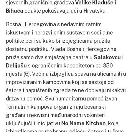
sjevernih graničnih gradova
Velike Kladuše
i
Bihaća
odakle pokušavaju ući u Hrvatsku.
Bosna i Hercegovina s nedavnim ratnim
iskustvom i nerazvijenim sustavom socijalne
politike bori se kako bi izbjeglicama pružila
dostatnu podršku. Vlada Bosne i Hercegovine
pruža samo dva smještajna centra u
Salakovcu
i
Delijašu
s ograničenim kapacitetom od 350
mjesta (6). Većina izbjeglica spava na ulicama ili u
improviziranim kampovima koji se sastoje od
šatora i napuštenih zgrada te ne dobivaju nikakvu
državnu pomoć. Svu humanitarnu pomoć izvan
formalnih kampova organiziraju bosanski
građani i neovisni međunarodni volonteri,
uključujući i inicijativu
No Name Kitchen
, koja
izbjeglicama pruža hranu, odjeću, šatore i tuševe