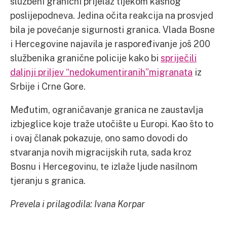
službeni granični prijelaz tijekom kasnog
poslijepodneva. Jedina očita reakcija na prosvjed
bila je povećanje sigurnosti granica. Vlada Bosne
i Hercegovine najavila je raspoređivanje još 200
službenika granične policije kako bi
spriječili
daljnji priljev “nedokumentiranih”migranata
iz
Srbije i Crne Gore.
Međutim, ograničavanje granica ne zaustavlja
izbjeglice koje traže utočište u Europi. Kao što to
i ovaj članak pokazuje, ono samo dovodi do
stvaranja novih migracijskih ruta, sada kroz
Bosnu i Hercegovinu, te izlaže ljude nasilnom
tjeranju s granica.
Prevela i prilagodila: Ivana Korpar