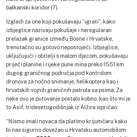
balkanski koridor (7).
Izgledi za one koji pokušavaju “igrati”, kako
izbjeglice nazivaju pokušaje i neregularan
prelazak granice između Bosne i Hrvatske,
trenutačno su gotovo nepostojeći. Izbjeglice,
uključujući i obitelji s malom djecom, pokušavaju
prijeći planine i rijeke pune mina preko 1551 km
dugog graničnog područja pod kontrolom
dronova za noćno snimanje, helikoptera kao i
hrvatskih vojnih graničnih patrola sa psima. Za
neke ovo je putovanje postalo kobno, kao što mi je
to Asif, tridesetogodišnjak iz Alžira ispričao:
“Nismo imali novaca da platimo krijumčaru kako
bi nas sigurno dovezao u Hrvatsku automobilom