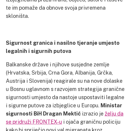
te im pomaže da obnove svoja privremena
skloništa.
Sigurnost granica i nasilno tjeranje umjesto
legalnih i sigurnih putova
Balkanske države i njihove susjedne zemlje
(Hrvatska, Srbija, Crna Gora, Albanija, Grčka,
Austrija i Slovenija) reagirale su na nove dolaske
u Bosnu uglavnom s razvojem strategija granične
sigurnosti umjesto da nastoje uspostaviti legalne
i sigurne putove za izbjeglice u Europu.
Ministar
sigurnosti BiH
Dragan Mektić
izrazio je
želju da
se pridruži FRONTEX-u
i ojača graničnu policiju
kako bi spriječio novi val migranata kroz