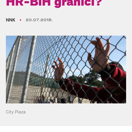
HR-BiH granici?
NNK
20.07.2018.
City Plaza