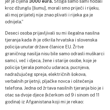
jer je cijena
3000 eura.
Stoga samo sami hodali
kroz džunglu [šumu], morali smo prijeći i rijeku,
ali moj prijatelj nije znao plivati i rijeka ga je
odnijela.”
Deseci osoba prijavljivali su mi ilegalna nasilna
tjeranja kada ih je otkrila hrvatska i slovenska
policija unutar države članice EU. Žrtve
graničnog nasilja nisu bile samo odrasli muškarci
samci, već i djeca, žene i starije osobe, koje je
policija tjerala pomoću udaraca, pucnjeva,
nadražujućeg spreja, električnih šokova,
verbalnih prijetnji, pljačke novca i oštećenja
telefona. Jedna od žrtava nasilnih tjeranja bio je i
otac sa dvoje djece (kćerkom od 9 i sinom od 11
godina) iz Afganistana koji mi je rekao: