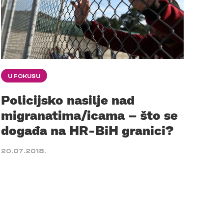
U FOKUSU
Policijsko nasilje nad
migranatima/icama – što se
događa na HR-BiH granici?
20.07.2018.