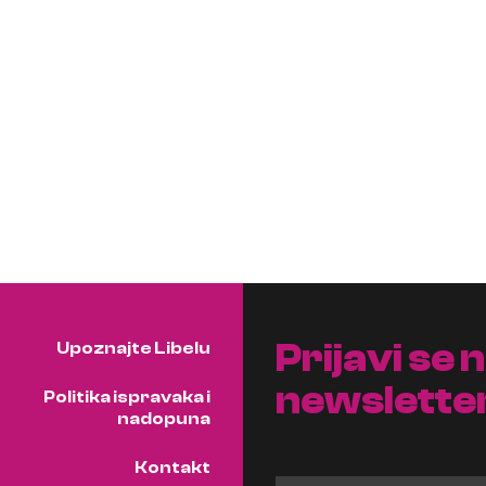
Prijavi se 
Upoznajte Libelu
newslette
Politika ispravaka i
nadopuna
Kontakt