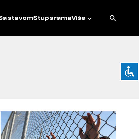
Sa stavom
Stup srama
Više