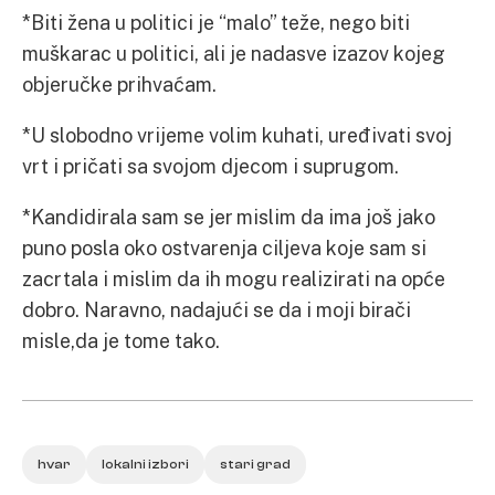
*Biti žena u politici je “malo” teže, nego biti
muškarac u politici, ali je nadasve izazov kojeg
objeručke prihvaćam.
*U slobodno vrijeme volim kuhati, uređivati svoj
vrt i pričati sa svojom djecom i suprugom.
*Kandidirala sam se jer mislim da ima još jako
puno posla oko ostvarenja ciljeva koje sam si
zacrtala i mislim da ih mogu realizirati na opće
dobro. Naravno, nadajući se da i moji birači
misle,da je tome tako.
hvar
lokalni izbori
stari grad