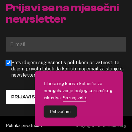
Prijavi se na mjesečni
newsletter
Potvrđujem suglasnost s politikom privatnosti te
dajem privolu Libeli da koristi moj email za slanje e-
newslettera
Libela.org koristi kolačiće za
omogućavanje boljeg korisničkog
PRIJAVI SE
iskustva.
Saznaj više
.
Prihvaćam
Politika privatnosti
Copyright 2026. Libela.org