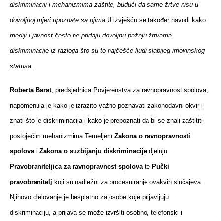
diskriminaciji i mehanizmima zaštite, budući da same žrtve nisu u
dovoljnoj mjeri upoznate sa njima
.U izvješću se također navodi kako
mediji i javnost često ne pridaju dovoljnu pažnju žrtvama
diskriminacije iz razloga što su to najčešće ljudi slabijeg imovinskog
statusa
.
Roberta Barat
, predsjednica Povjerenstva za ravnopravnost spolova,
napomenula je kako je izrazito važno poznavati zakonodavni okvir i
znati što je diskriminacija i kako je prepoznati da bi se znali zaštititi
postojećim mehanizmima.Temeljem
Zakona o ravnopravnosti
spolova
i
Zakona o suzbijanju diskriminacije
djeluju
Pravobraniteljica za ravnopravnost spolova
te
Pučki
pravobranitelj
koji su nadležni za procesuiranje ovakvih slučajeva.
Njihovo djelovanje je besplatno za osobe koje prijavljuju
diskriminaciju, a prijava se može izvršiti osobno, telefonski i