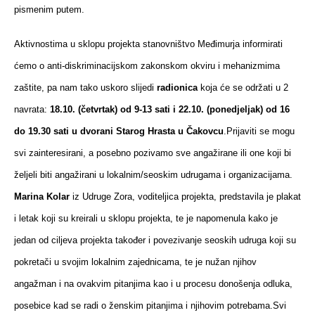
pismenim putem.
Aktivnostima u sklopu projekta stanovništvo Međimurja informirati
ćemo o anti-diskriminacijskom zakonskom okviru i mehanizmima
zaštite, pa nam tako uskoro slijedi
radionica
koja će se održati u 2
navrata:
18.10. (četvrtak) od 9-13 sati i 22.10. (ponedjeljak) od 16
do 19.30 sati u dvorani Starog Hrasta u Čakovcu
.Prijaviti se mogu
svi zainteresirani, a posebno pozivamo sve angažirane ili one koji bi
željeli biti angažirani u lokalnim/seoskim udrugama i organizacijama.
Marina Kolar
iz Udruge Zora, voditeljica projekta, predstavila je plakat
i letak koji su kreirali u sklopu projekta, te je napomenula kako je
jedan od ciljeva projekta također i povezivanje seoskih udruga koji su
pokretači u svojim lokalnim zajednicama, te je nužan njihov
angažman i na ovakvim pitanjima kao i u procesu donošenja odluka,
posebice kad se radi o ženskim pitanjima i njihovim potrebama.Svi