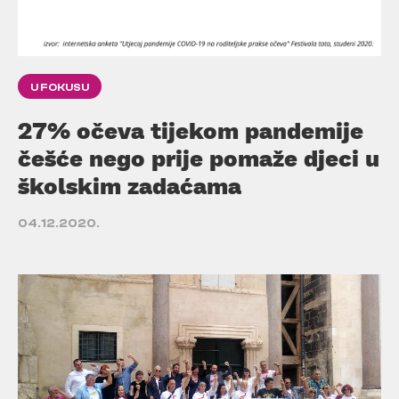
U FOKUSU
27% očeva tijekom pandemije
češće nego prije pomaže djeci u
školskim zadaćama
04.12.2020.