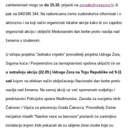
zora@udrugazora.hr
zainteresirani mogu se
do 15.10.
prijaviti na
ili
pak na 040/395 344. Na radionicama ćemo sudionike/ce informirati i o
aktivizmu i na koji način organizirati lokalne akcije kako bi svi zajedno
organizirali akciju i obilježili Međunarodni dan borbe protiv nasilja nad
ženama u studenom.
U sklopu projekta “Jednako vrijedni” provoditelji projekta Udruga Zora,
Sigurna kuća i Povjerenstvo za ravnopravnost spolova uključiti će se
u sutrašnju akciju (22.09.) Udruge Zora na Trgu Republike od 9-11
sati
kojom na efektan način obilježavanju Nacionalni dan borbe protiv
nasilja nad ženama. Na samoj akciji uz već spomenute sudjeluju i
predstavnici Policijske uprave Međimurske, Zavoda za socijalnu skrb
Čakovec i Vijeća za prevenciju Grada Čakovca. Provoditelji Zorine
inicijative mladih “Nasilne veze su bezveze” postaviti će
zanimljivu
instalaciju kojom žele pokazati da su ubijene žene osobe koje su