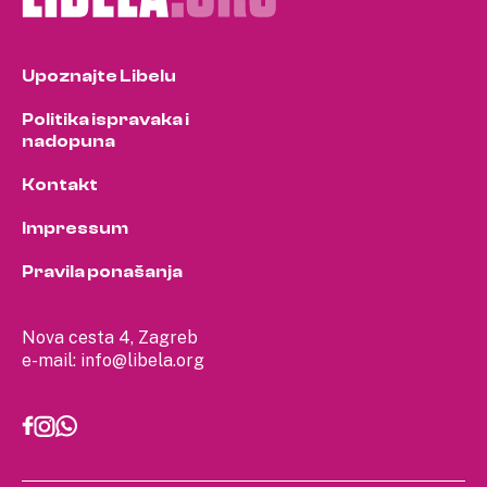
Upoznajte Libelu
Politika ispravaka i
nadopuna
Kontakt
Impressum
Pravila ponašanja
Nova cesta 4, Zagreb
e-mail:
info@libela.org