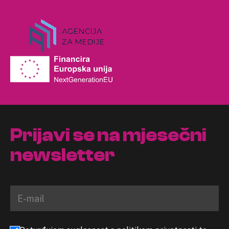
Prijavi se na mjesečni
newsletter