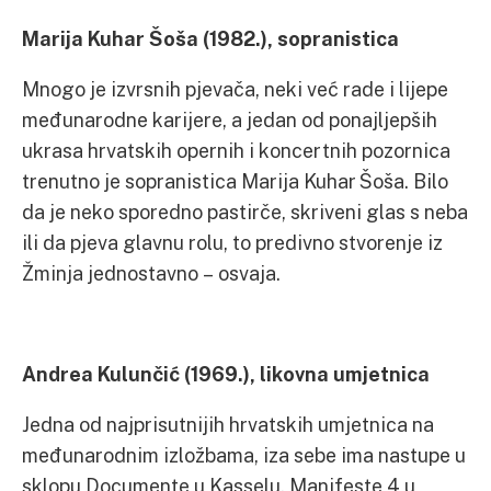
Marija Kuhar Šoša (1982.), sopranistica
Mnogo je izvrsnih pjevača, neki već rade i lijepe
međunarodne karijere, a jedan od ponajljepših
ukrasa hrvatskih opernih i koncertnih pozornica
trenutno je sopranistica Marija Kuhar Šoša. Bilo
da je neko sporedno pastirče, skriveni glas s neba
ili da pjeva glavnu rolu, to predivno stvorenje iz
Žminja jednostavno – osvaja.
Andrea Kulunčić (1969.), likovna umjetnica
Jedna od najprisutnijih hrvatskih umjetnica na
međunarodnim izložbama, iza sebe ima nastupe u
sklopu Documente u Kasselu, Manifeste 4 u