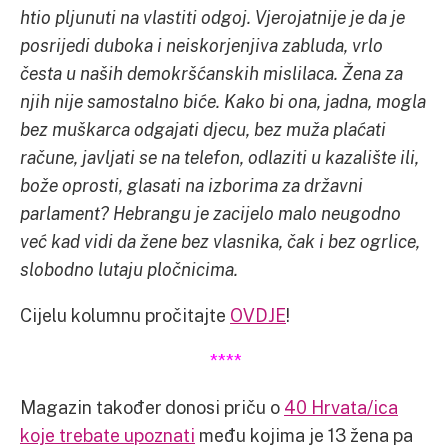
htio pljunuti na vlastiti odgoj. Vjerojatnije je da je
posrijedi duboka i neiskorjenjiva zabluda, vrlo
česta u naših demokršćanskih mislilaca. Žena za
njih nije samostalno biće. Kako bi ona, jadna, mogla
bez muškarca odgajati djecu, bez muža plaćati
račune, javljati se na telefon, odlaziti u kazalište ili,
bože oprosti, glasati na izborima za državni
parlament? Hebrangu je zacijelo malo neugodno
već kad vidi da žene bez vlasnika, čak i bez ogrlice,
slobodno lutaju pločnicima.
Cijelu kolumnu pročitajte
OVDJE
!
****
Magazin također donosi priču o
40 Hrvata/ica
koje trebate upoznati
među kojima je 13 žena pa