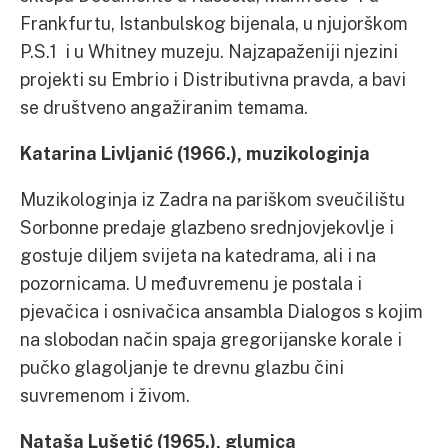
Frankfurtu, Istanbulskog bijenala, u njujorškom
P.S.1 i u Whitney muzeju. Najzapaženiji njezini
projekti su Embrio i Distributivna pravda, a bavi
se društveno angažiranim temama.
Katarina Livljanić (1966.), muzikologinja
Muzikologinja iz Zadra na pariškom sveučilištu
Sorbonne predaje glazbeno srednjovjekovlje i
gostuje diljem svijeta na katedrama, ali i na
pozornicama. U međuvremenu je postala i
pjevačica i osnivačica ansambla Dialogos s kojim
na slobodan način spaja gregorijanske korale i
pučko glagoljanje te drevnu glazbu čini
suvremenom i živom.
Nataša Lušetić (1965.), glumica