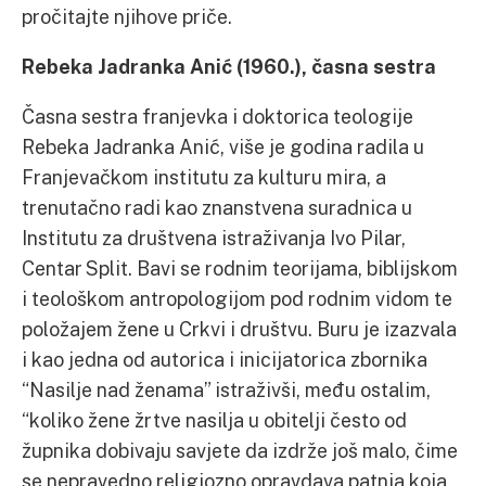
pročitajte njihove priče.
Rebeka Jadranka Anić (1960.), časna sestra
Časna sestra franjevka i doktorica teologije
Rebeka Jadranka Anić, više je godina radila u
Franjevačkom institutu za kulturu mira, a
trenutačno radi kao znanstvena suradnica u
Institutu za društvena istraživanja Ivo Pilar,
Centar Split. Bavi se rodnim teorijama, biblijskom
i teološkom antropologijom pod rodnim vidom te
položajem žene u Crkvi i društvu. Buru je izazvala
i kao jedna od autorica i inicijatorica zbornika
“Nasilje nad ženama” istraživši, među ostalim,
“koliko žene žrtve nasilja u obitelji često od
župnika dobivaju savjete da izdrže još malo, čime
se nepravedno religiozno opravdava patnja koja